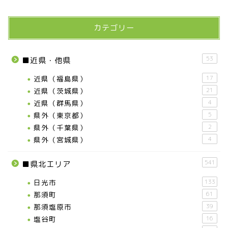
カテゴリー
53
■近県・他県
近県（福島県）
17
近県（茨城県）
21
近県（群馬県）
4
県外（東京都）
5
県外（千葉県）
2
県外（宮城県）
4
541
■県北エリア
日光市
133
那須町
61
那須塩原市
39
塩谷町
16