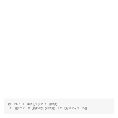
HOME
■県北エリア
那須町
第471回 県北横断の旅【那須編】（3）そば＆アイス の巻