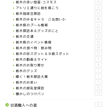
栃木の赤い彗星-コスモス
19
宇都宮の震災後の様子
アトリエ通りに絵を描こう
8
栃木珈琲豆探訪
42
鹿沼市
栃木のゆるキャラ・ご当地ﾋｰﾛｰ
96
栃木県のプール情報
11
栃木探訪本＆グッズのこと
84
芳賀町
栃木の交通
18
栃木県のイベント情報
40
市貝町
栃木の食べ物・飲み物
39
栃木の珍スポット＆Ｂ級スポット
37
上三川町
栃木の動画＆サイト
5
栃木のお取り寄せ
9
栃木のグッズ
7
真岡市
輝く！栃木探訪大賞
7
栃木のお笑い
7
下野市
栃木の授乳室探訪
31
懐かしのつけパン
12
壬生町
6
甘酒職人への道