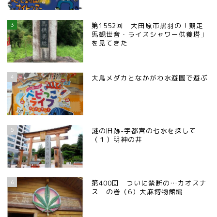
3
第1552回 大田原市黒羽の「競走
馬観世音・ライスシャワー供養塔」
を見てきた
4
大鳥メダカとなかがわ水遊園で遊ぶ
5
謎の旧跡-宇都宮の七水を探して
（１）明神の井
6
第400回 ついに禁断の…カオスナ
ス の巻（6）大麻博物館編