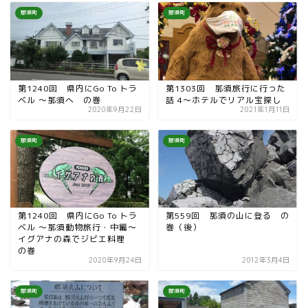
那須町
那須町
第1240回 県内にGo To トラ
第1303回 那須旅行に行った
ベル 〜那須へ の巻
話 4〜ホテルでリアル宝探し
2020年9月22日
2021年1月11日
那須町
那須町
第1240回 県内にGo To トラ
第559回 那須の山に登る の
ベル 〜那須動物旅行・中編〜
巻（後）
イグアナの森でジビエ料理
の巻
2020年9月24日
2012年3月4日
那須町
那須町