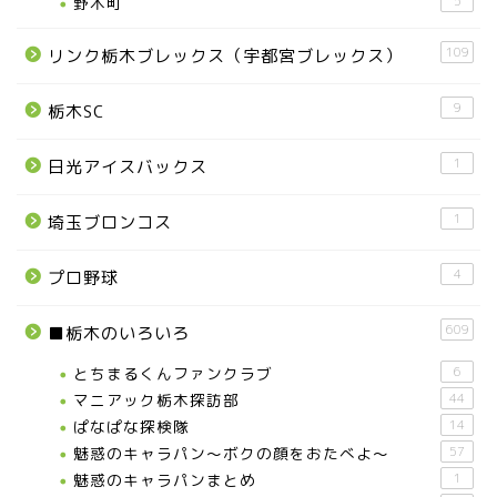
野木町
5
那須塩原市
109
リンク栃木ブレックス（宇都宮ブレックス）
塩谷町
9
栃木SC
那須烏山市
1
日光アイスバックス
■県央・県東エリア
1
埼玉ブロンコス
高根沢町
4
プロ野球
高根沢町のイベント
609
■栃木のいろいろ
とちまるくんファンクラブ
6
宇都宮市
マニアック栃木探訪部
44
ぱなぱな探検隊
14
魅惑のキャラパン～ボクの顔をおたべよ～
57
宇都宮市(グルメ・カフェ)
魅惑のキャラパンまとめ
1