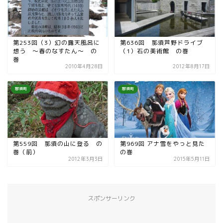
第253回（3）幻の露天風呂に
第636回 那須芦野ドライブ
想う 〜春のなすたん〜 の
（1）石の美術館 の巻
巻
2010年4月28日
2012年8月17日
那須町
那須町
第559回 那須の山に登る の
第969回 アナ雪をやっと見た
巻（前）
の巻
2012年3月3日
2015年5月11日
スポンサーリンク