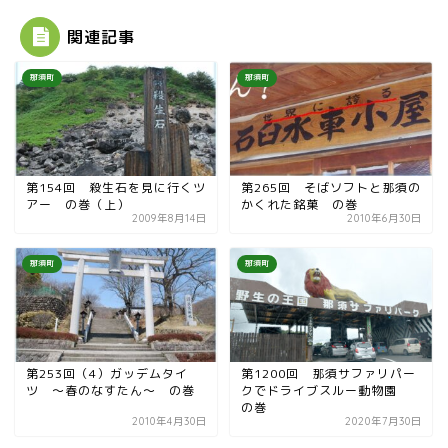
関連記事
那須町
那須町
第154回 殺生石を見に行くツ
第265回 そばソフトと那須の
アー の巻（上）
かくれた銘菓 の巻
2009年8月14日
2010年6月30日
那須町
那須町
第253回（4）ガッデムタイ
第1200回 那須サファリパー
ツ ～春のなすたん～ の巻
クでドライブスルー動物園
の巻
2010年4月30日
2020年7月30日