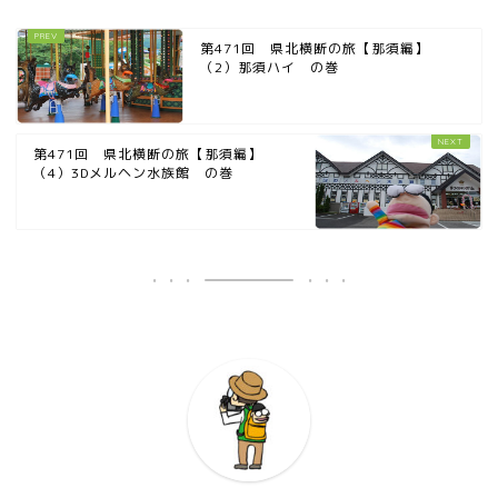
第471回 県北横断の旅【那須編】
（2）那須ハイ の巻
第471回 県北横断の旅【那須編】
（4）3Dメルヘン水族館 の巻