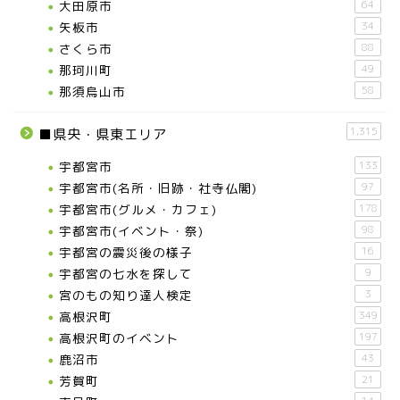
大田原市
64
矢板市
34
さくら市
88
那珂川町
49
那須烏山市
58
1,315
■県央・県東エリア
宇都宮市
133
宇都宮市(名所・旧跡・社寺仏閣)
97
宇都宮市(グルメ・カフェ)
178
宇都宮市(イベント・祭)
98
宇都宮の震災後の様子
16
宇都宮の七水を探して
9
宮のもの知り達人検定
3
高根沢町
349
高根沢町のイベント
197
鹿沼市
43
芳賀町
21