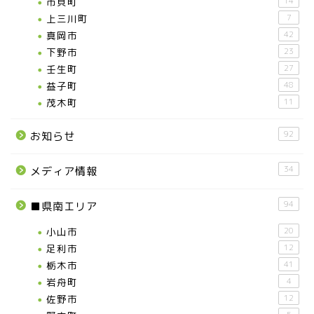
市貝町
14
上三川町
7
真岡市
42
下野市
23
壬生町
27
益子町
48
茂木町
11
お知らせ
92
お知らせ
メディア情報
34
メディア情報
94
■県南エリア
■県北エリア
小山市
20
日光市
足利市
12
栃木市
41
岩舟町
4
那須町
佐野市
12