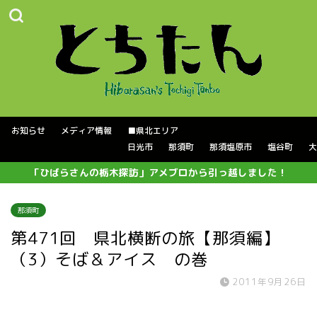
お知らせ
メディア情報
■県北エリア
日光市
那須町
那須塩原市
塩谷町
大
「ひばらさんの栃木探訪」アメブロから引っ越しました！
那須町
第471回 県北横断の旅【那須編】
（3）そば＆アイス の巻
2011年9月26日