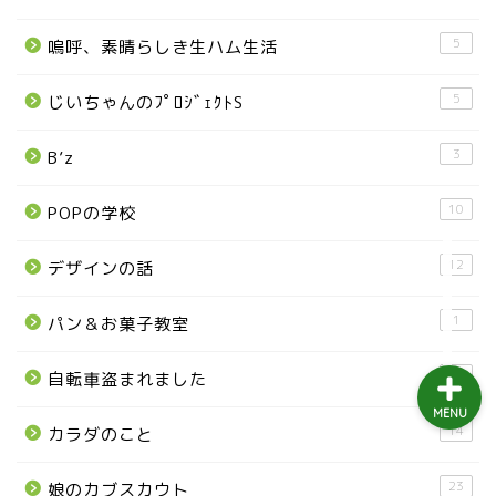
益子町
5
嗚呼、素晴らしき生ハム生活
茂木町
5
じいちゃんのﾌﾟﾛｼﾞｪｸﾄS
日光アイスバックス
3
B’z
埼玉ブロンコス
10
POPの学校
プロ野球
12
デザインの話
1
パン＆お菓子教室
4
自転車盗まれました
MENU
14
カラダのこと
23
娘のカブスカウト