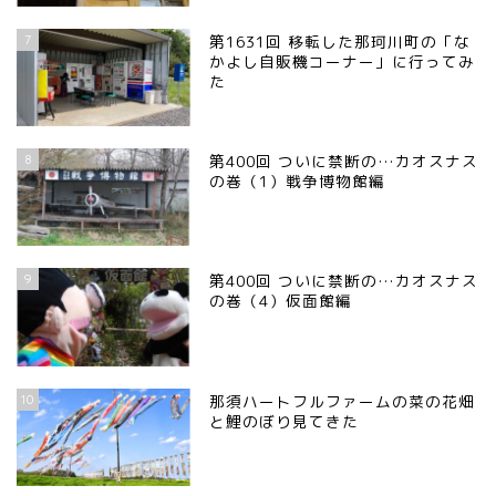
7
第1631回 移転した那珂川町の「な
かよし自販機コーナー」に行ってみ
た
8
第400回 ついに禁断の…カオスナス
の巻（1）戦争博物館編
9
第400回 ついに禁断の…カオスナス
の巻（4）仮面館編
10
那須ハートフルファームの菜の花畑
と鯉のぼり見てきた