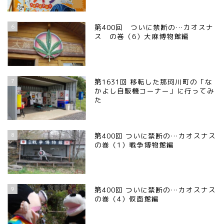
6
第400回 ついに禁断の…カオスナ
ス の巻（6）大麻博物館編
7
第1631回 移転した那珂川町の「な
かよし自販機コーナー」に行ってみ
た
8
第400回 ついに禁断の…カオスナス
の巻（1）戦争博物館編
9
第400回 ついに禁断の…カオスナス
の巻（4）仮面館編