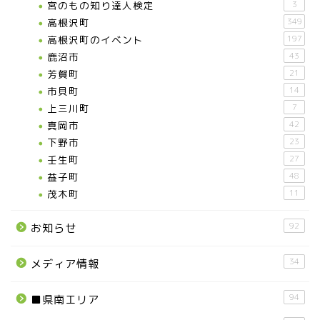
宮のもの知り達人検定
3
高根沢町
349
高根沢町のイベント
197
鹿沼市
43
芳賀町
21
市貝町
14
上三川町
7
真岡市
42
下野市
23
壬生町
27
益子町
48
茂木町
11
92
お知らせ
34
メディア情報
94
■県南エリア