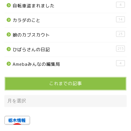
■県央・県東エリア
4
自転車盗まれました
14
カラダのこと
高根沢町
23
娘のカブスカウト
高根沢町のイベント
215
ひばらさんの日記
宇都宮市
4
Amebaみんなの編集局
宇都宮市(グルメ・カフェ)
これまでの記事
宇都宮の震災後の様子
鹿沼市
芳賀町