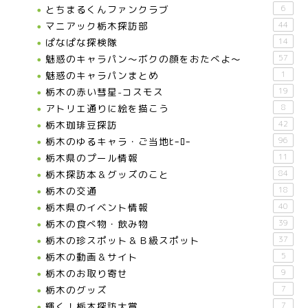
とちまるくんファンクラブ
6
マニアック栃木探訪部
44
ぱなぱな探検隊
14
魅惑のキャラパン～ボクの顔をおたべよ～
57
魅惑のキャラパンまとめ
1
栃木の赤い彗星-コスモス
19
アトリエ通りに絵を描こう
8
栃木珈琲豆探訪
42
栃木のゆるキャラ・ご当地ﾋｰﾛｰ
96
栃木県のプール情報
11
栃木探訪本＆グッズのこと
84
栃木の交通
18
栃木県のイベント情報
40
栃木の食べ物・飲み物
39
栃木の珍スポット＆Ｂ級スポット
37
栃木の動画＆サイト
5
栃木のお取り寄せ
9
栃木のグッズ
7
輝く！栃木探訪大賞
7