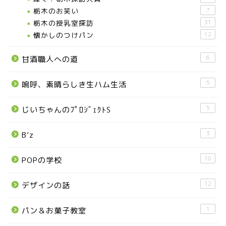
お知らせ
栃木のお笑い
7
栃木の授乳室探訪
31
メディア情報
懐かしのつけパン
12
6
甘酒職人への道
■県北エリア
5
嗚呼、素晴らしき生ハム生活
日光市
5
じいちゃんのﾌﾟﾛｼﾞｪｸﾄS
那須町
3
B’z
那須塩原市
10
POPの学校
塩谷町
12
デザインの話
那須烏山市
1
パン＆お菓子教室