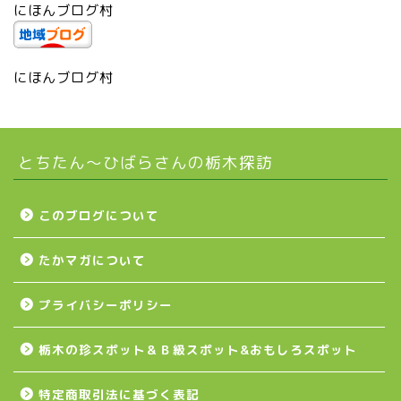
にほんブログ村
市貝町
上三川町
にほんブログ村
真岡市
とちたん〜ひばらさんの栃木探訪
下野市
壬生町
このブログについて
たかマガについて
益子町
プライバシーポリシー
茂木町
栃木の珍スポット＆Ｂ級スポット&おもしろスポット
日光アイスバックス
特定商取引法に基づく表記