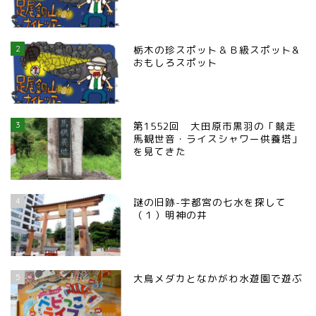
2
栃木の珍スポット＆Ｂ級スポット&
おもしろスポット
3
第1552回 大田原市黒羽の「競走
馬観世音・ライスシャワー供養塔」
を見てきた
4
謎の旧跡-宇都宮の七水を探して
（１）明神の井
5
大鳥メダカとなかがわ水遊園で遊ぶ