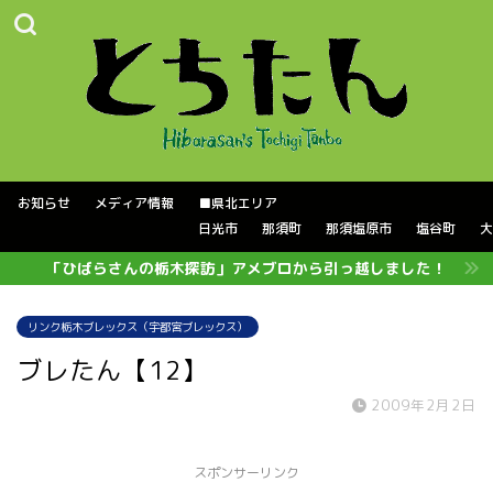
お知らせ
メディア情報
■県北エリア
日光市
那須町
那須塩原市
塩谷町
大
「ひばらさんの栃木探訪」アメブロから引っ越しました！
リンク栃木ブレックス（宇都宮ブレックス）
ブレたん【12】
2009年2月2日
スポンサーリンク