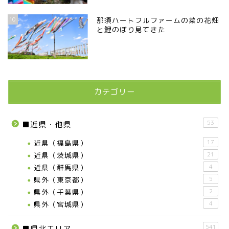
10
那須ハートフルファームの菜の花畑
と鯉のぼり見てきた
カテゴリー
53
■近県・他県
近県（福島県）
17
近県（茨城県）
21
近県（群馬県）
4
県外（東京都）
5
県外（千葉県）
2
県外（宮城県）
4
541
■県北エリア