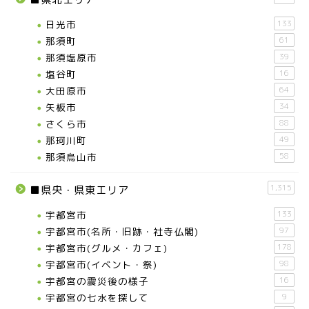
日光市
133
那須町
61
那須塩原市
39
塩谷町
16
大田原市
64
矢板市
34
さくら市
88
那珂川町
49
那須烏山市
58
1,315
■県央・県東エリア
宇都宮市
133
宇都宮市(名所・旧跡・社寺仏閣)
97
宇都宮市(グルメ・カフェ)
178
宇都宮市(イベント・祭)
98
宇都宮の震災後の様子
16
宇都宮の七水を探して
9