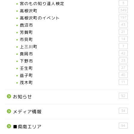
宮のもの知り達人検定
3
高根沢町
349
高根沢町のイベント
197
鹿沼市
43
芳賀町
21
市貝町
14
上三川町
7
真岡市
42
下野市
23
壬生町
27
益子町
48
茂木町
11
92
お知らせ
34
メディア情報
94
■県南エリア