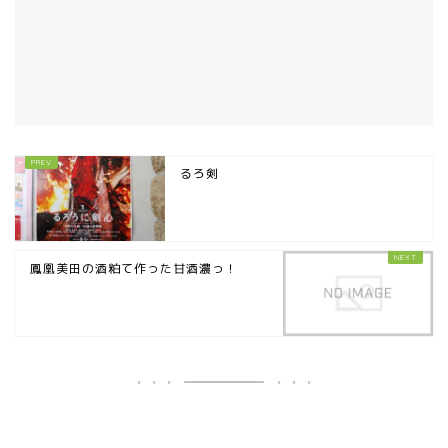
るろ剣
鳳凰美田の酒粕て作った甘酒濃っ！