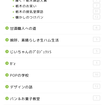
輝く！栃木探訪大賞
7
お知らせ
栃木のお笑い
7
栃木の授乳室探訪
31
メディア情報
懐かしのつけパン
12
6
甘酒職人への道
■県北エリア
5
嗚呼、素晴らしき生ハム生活
日光市
5
じいちゃんのﾌﾟﾛｼﾞｪｸﾄS
那須町
3
B’z
那須塩原市
10
POPの学校
塩谷町
12
デザインの話
那須烏山市
1
パン＆お菓子教室