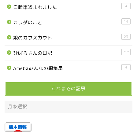
■県央・県東エリア
4
自転車盗まれました
14
カラダのこと
高根沢町
23
娘のカブスカウト
高根沢町のイベント
215
ひばらさんの日記
宇都宮市
4
Amebaみんなの編集局
宇都宮市(グルメ・カフェ)
これまでの記事
宇都宮の震災後の様子
鹿沼市
芳賀町