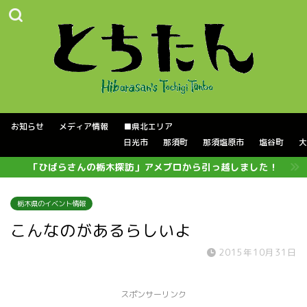
お知らせ
メディア情報
■県北エリア
日光市
那須町
那須塩原市
塩谷町
大
「ひばらさんの栃木探訪」アメブロから引っ越しました！
栃木県のイベント情報
こんなのがあるらしいよ
2015年10月31日
スポンサーリンク