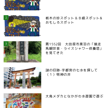
2
栃木の珍スポット＆Ｂ級スポット&
おもしろスポット
3
第1552回 大田原市黒羽の「競走
馬観世音・ライスシャワー供養塔」
を見てきた
4
謎の旧跡-宇都宮の七水を探して
（１）明神の井
5
大鳥メダカとなかがわ水遊園で遊ぶ