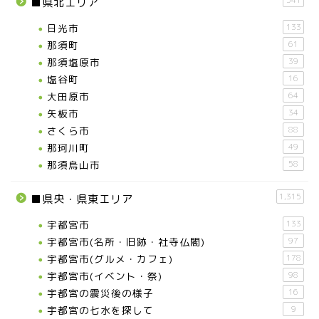
541
■県北エリア
日光市
133
那須町
61
那須塩原市
39
塩谷町
16
大田原市
64
矢板市
34
さくら市
88
那珂川町
49
那須烏山市
58
1,315
■県央・県東エリア
宇都宮市
133
宇都宮市(名所・旧跡・社寺仏閣)
97
宇都宮市(グルメ・カフェ)
178
宇都宮市(イベント・祭)
98
宇都宮の震災後の様子
16
宇都宮の七水を探して
9