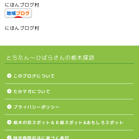
にほんブログ村
市貝町
上三川町
にほんブログ村
真岡市
とちたん〜ひばらさんの栃木探訪
下野市
壬生町
このブログについて
たかマガについて
益子町
プライバシーポリシー
茂木町
栃木の珍スポット＆Ｂ級スポット&おもしろスポット
日光アイスバックス
特定商取引法に基づく表記