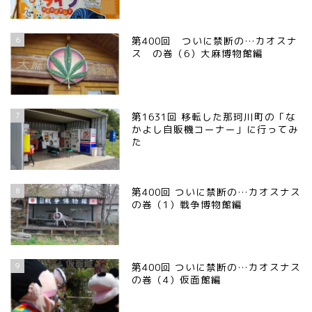
6
第400回 ついに禁断の…カオスナ
ス の巻（6）大麻博物館編
7
第1631回 移転した那珂川町の「な
かよし自販機コーナー」に行ってみ
た
8
第400回 ついに禁断の…カオスナス
の巻（1）戦争博物館編
9
第400回 ついに禁断の…カオスナス
の巻（4）仮面館編