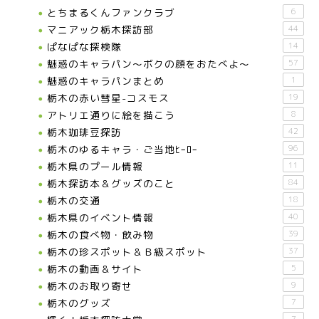
とちまるくんファンクラブ
6
マニアック栃木探訪部
44
ぱなぱな探検隊
14
魅惑のキャラパン～ボクの顔をおたべよ～
57
魅惑のキャラパンまとめ
1
栃木の赤い彗星-コスモス
19
アトリエ通りに絵を描こう
8
栃木珈琲豆探訪
42
栃木のゆるキャラ・ご当地ﾋｰﾛｰ
96
栃木県のプール情報
11
栃木探訪本＆グッズのこと
84
栃木の交通
18
栃木県のイベント情報
40
栃木の食べ物・飲み物
39
栃木の珍スポット＆Ｂ級スポット
37
栃木の動画＆サイト
5
栃木のお取り寄せ
9
栃木のグッズ
7