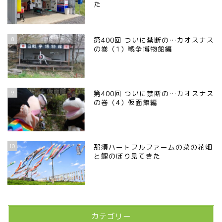
た
8
第400回 ついに禁断の…カオスナス
の巻（1）戦争博物館編
9
第400回 ついに禁断の…カオスナス
の巻（4）仮面館編
10
那須ハートフルファームの菜の花畑
と鯉のぼり見てきた
カテゴリー