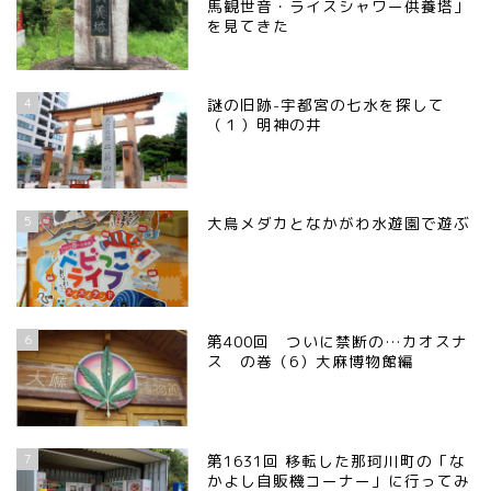
馬観世音・ライスシャワー供養塔」
を見てきた
4
謎の旧跡-宇都宮の七水を探して
（１）明神の井
5
大鳥メダカとなかがわ水遊園で遊ぶ
6
第400回 ついに禁断の…カオスナ
ス の巻（6）大麻博物館編
7
第1631回 移転した那珂川町の「な
かよし自販機コーナー」に行ってみ