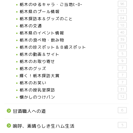
栃木のゆるキャラ・ご当地ﾋｰﾛｰ
96
栃木県のプール情報
11
栃木探訪本＆グッズのこと
84
栃木の交通
18
栃木県のイベント情報
40
栃木の食べ物・飲み物
39
栃木の珍スポット＆Ｂ級スポット
37
栃木の動画＆サイト
5
栃木のお取り寄せ
9
栃木のグッズ
7
輝く！栃木探訪大賞
7
お知らせ
栃木のお笑い
7
栃木の授乳室探訪
31
メディア情報
懐かしのつけパン
12
6
甘酒職人への道
■県北エリア
5
嗚呼、素晴らしき生ハム生活
日光市