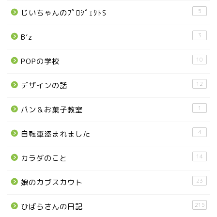
5
じいちゃんのﾌﾟﾛｼﾞｪｸﾄS
那須町
3
B’z
那須塩原市
10
POPの学校
塩谷町
12
デザインの話
那須烏山市
1
パン＆お菓子教室
■県央・県東エリア
4
自転車盗まれました
14
カラダのこと
高根沢町
23
娘のカブスカウト
高根沢町のイベント
215
ひばらさんの日記
宇都宮市