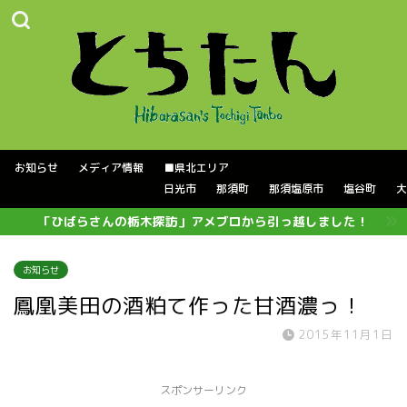
お知らせ
メディア情報
■県北エリア
日光市
那須町
那須塩原市
塩谷町
大
「ひばらさんの栃木探訪」アメブロから引っ越しました！
お知らせ
鳳凰美田の酒粕て作った甘酒濃っ！
2015年11月1日
スポンサーリンク