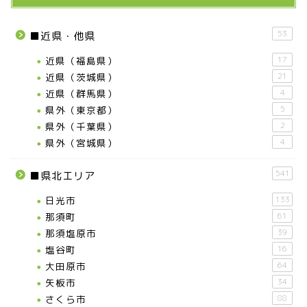
53
■近県・他県
近県（福島県）
17
近県（茨城県）
21
近県（群馬県）
4
県外（東京都）
5
県外（千葉県）
2
県外（宮城県）
4
541
■県北エリア
日光市
133
那須町
61
那須塩原市
39
塩谷町
16
大田原市
64
矢板市
34
さくら市
88