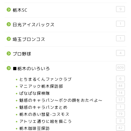
9
栃木SC
1
日光アイスバックス
1
埼玉ブロンコス
4
プロ野球
609
■栃木のいろいろ
とちまるくんファンクラブ
6
マニアック栃木探訪部
44
ぱなぱな探検隊
14
魅惑のキャラパン～ボクの顔をおたべよ～
57
魅惑のキャラパンまとめ
1
栃木の赤い彗星-コスモス
19
アトリエ通りに絵を描こう
8
栃木珈琲豆探訪
42