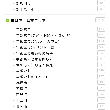
那珂川町
49
那須烏山市
58
1,315
■県央・県東エリア
宇都宮市
133
宇都宮市(名所・旧跡・社寺仏閣)
97
宇都宮市(グルメ・カフェ)
178
宇都宮市(イベント・祭)
98
宇都宮の震災後の様子
16
宇都宮の七水を探して
9
宮のもの知り達人検定
3
高根沢町
349
高根沢町のイベント
197
鹿沼市
43
芳賀町
21
市貝町
14
上三川町
7
真岡市
42