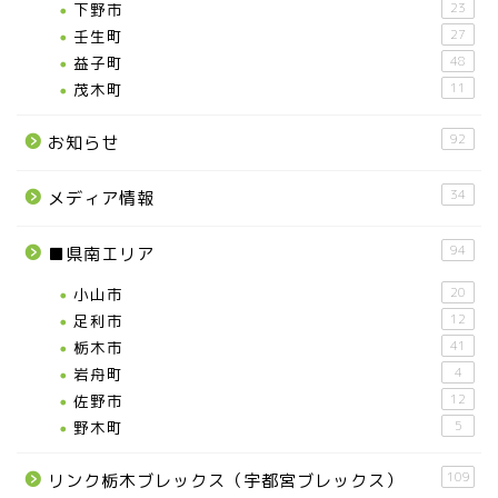
下野市
23
壬生町
27
益子町
48
茂木町
11
92
お知らせ
34
メディア情報
94
■県南エリア
小山市
20
足利市
12
栃木市
41
岩舟町
4
佐野市
12
野木町
5
109
リンク栃木ブレックス（宇都宮ブレックス）