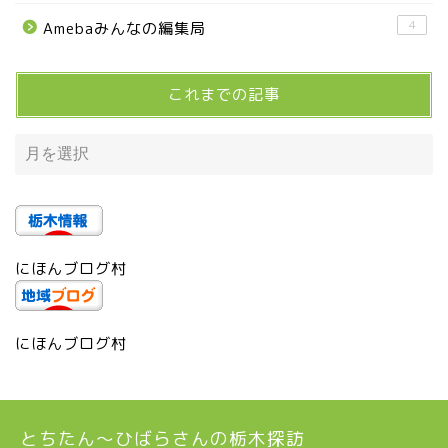
4
Amebaみんなの編集局
宇都宮市(グルメ・カフェ)
これまでの記事
宇都宮の震災後の様子
鹿沼市
芳賀町
にほんブログ村
市貝町
上三川町
にほんブログ村
真岡市
とちたん〜ひばらさんの栃木探訪
下野市