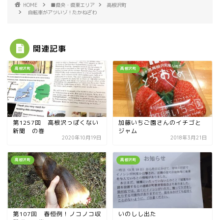
HOME
■県央・県東エリア
高根沢町
自転車がアツいゾ！たかねざわ
関連記事
高根沢町
高根沢町
第1257回 高根沢っぽくない
加藤いちご園さんのイチゴと
新聞 の巻
ジャム
2020年10月19日
2018年3月21日
高根沢町
高根沢町
第107回 春恒例！ノコノコ収
いのしし出た