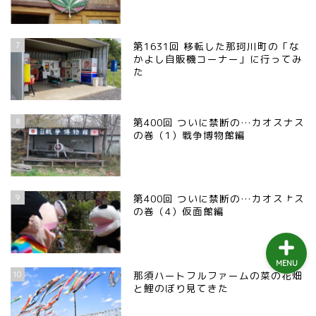
益子町
7
第1631回 移転した那珂川町の「な
茂木町
かよし自販機コーナー」に行ってみ
た
日光アイスバックス
8
第400回 ついに禁断の…カオスナス
埼玉ブロンコス
の巻（1）戦争博物館編
プロ野球
9
第400回 ついに禁断の…カオスナス
の巻（4）仮面館編
MENU
10
那須ハートフルファームの菜の花畑
と鯉のぼり見てきた