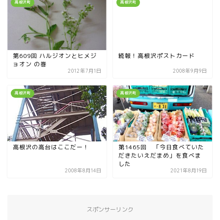
高根沢町
高根沢町
第609回 ハルジオンとヒメジ
続報！高根沢ポストカード
ョオン の巻
2012年7月1日
2008年9月9日
高根沢町
高根沢町
高根沢の高台はここだー！
第1465回 「今日食べていた
だきたいえだまめ」を食べま
した
2008年8月14日
2021年8月19日
スポンサーリンク