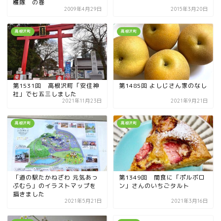
穫隊 の巻
2009年4月29日
2015年3月20日
高根沢町
高根沢町
第1531回 高根沢町「安住神
第1485回 よしじさん家のなし
社」で七五三しました
2021年11月23日
2021年9月21日
高根沢町
高根沢町
「道の駅たかねざわ 元気あっ
第1349回 間食に「ポルボロ
ぷむら」のイラストマップを
ン」さんのいちごタルト
描きました
2021年5月21日
2021年3月16日