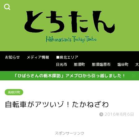
お知らせ
メディア情報
■県北エリア
日光市
那須町
那須塩原市
塩谷町
大
「ひばらさんの栃木探訪」アメブロから引っ越しました！
高根沢町
自転車がアツいゾ！たかねざわ
2016年8月6日
スポンサーリンク