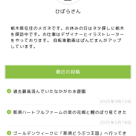
ひばらさん
栃木県在住のメガネです。お休みの日はネタ探しに栃木
を探訪中です。お仕事はデザイナーとイラストレーター
をやっております。 自転車動画はぱんだまんがアップ
しています。
お知らせ
最近の投稿
メディア情報
■県北エリア
過去最高混んでいたなかがわ水遊園
2025年9月12日
日光市
那須ハートフルファームの菜の花畑と鯉のぼり見てきた
2025年5月18日
那須町
ゴールデンウィークに「那須どうぶつ王国」へ行ってき