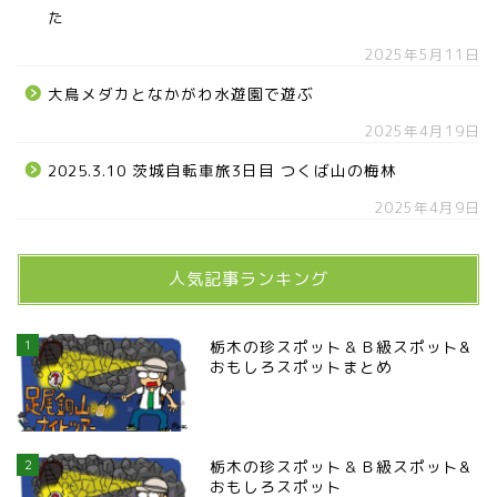
た
那須塩原市
2025年5月11日
塩谷町
大鳥メダカとなかがわ水遊園で遊ぶ
2025年4月19日
那須烏山市
2025.3.10 茨城自転車旅3日目 つくば山の梅林
■県央・県東エリア
2025年4月9日
高根沢町
人気記事ランキング
高根沢町のイベント
1
栃木の珍スポット＆Ｂ級スポット&
おもしろスポットまとめ
宇都宮市
宇都宮市(グルメ・カフェ)
2
栃木の珍スポット＆Ｂ級スポット&
おもしろスポット