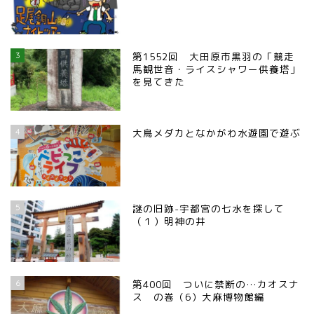
宇都宮の震災後の様子
鹿沼市
3
第1552回 大田原市黒羽の「競走
馬観世音・ライスシャワー供養塔」
を見てきた
芳賀町
市貝町
4
大鳥メダカとなかがわ水遊園で遊ぶ
上三川町
真岡市
5
謎の旧跡-宇都宮の七水を探して
（１）明神の井
下野市
6
第400回 ついに禁断の…カオスナ
壬生町
ス の巻（6）大麻博物館編