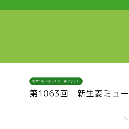
栃木の珍スポット＆Ｂ級スポット
第1063回 新生姜ミュ
ス