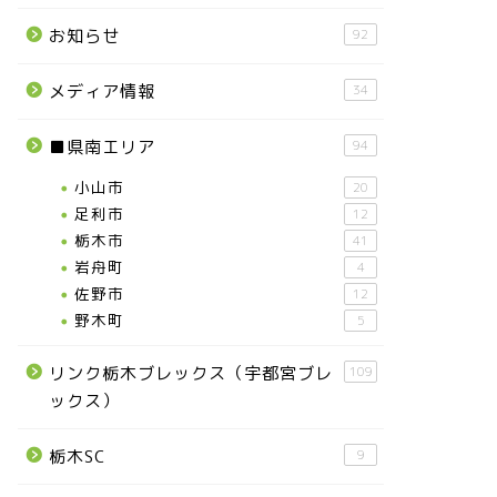
お知らせ
92
メディア情報
34
■県南エリア
94
小山市
20
足利市
12
栃木市
41
岩舟町
4
佐野市
12
野木町
5
リンク栃木ブレックス（宇都宮ブレ
109
ックス）
栃木SC
9