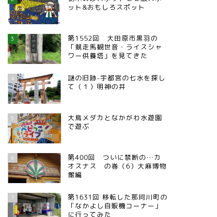
ット&おもしろスポット
第1552回 大田原市黒羽の
3
「競走馬観世音・ライスシャ
ワー供養塔」を見てきた
謎の旧跡-宇都宮の七水を探し
4
て（１）明神の井
大鳥メダカとなかがわ水遊園
5
で遊ぶ
第400回 ついに禁断の…カ
6
オスナス の巻（6）大麻博物
館編
第1631回 移転した那珂川町の
7
「なかよし自販機コーナー」
に行ってみた