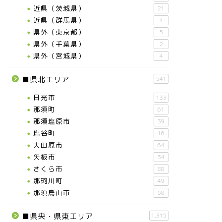
近県（茨城県）
21
近県（群馬県）
4
県外（東京都）
5
県外（千葉県）
2
県外（宮城県）
4
■県北エリア
541
日光市
133
那須町
61
那須塩原市
39
塩谷町
16
大田原市
64
矢板市
34
さくら市
88
那珂川町
49
那須烏山市
58
■県央・県東エリア
1,315