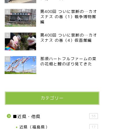
第400回 ついに禁断の…カオ
8
スナス の巻（1）戦争博物館
編
第400回 ついに禁断の…カオ
9
スナス の巻（4）仮面館編
那須ハートフルファームの菜
10
の花畑と鯉のぼり見てきた
カテゴリー
■近県・他県
53
近県（福島県）
17