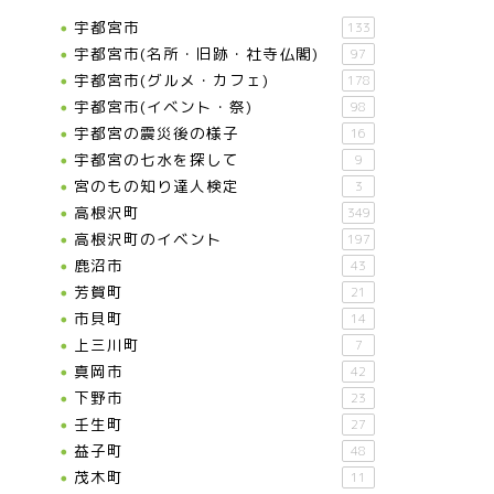
宇都宮市
133
宇都宮市(名所・旧跡・社寺仏閣)
97
宇都宮市(グルメ・カフェ)
178
宇都宮市(イベント・祭)
98
宇都宮の震災後の様子
16
宇都宮の七水を探して
9
宮のもの知り達人検定
3
高根沢町
349
高根沢町のイベント
197
鹿沼市
43
芳賀町
21
市貝町
14
上三川町
7
真岡市
42
下野市
23
壬生町
27
益子町
48
茂木町
11