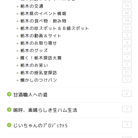
那須塩原市
栃木の交通
18
栃木県のイベント情報
40
栃木の食べ物・飲み物
39
塩谷町
栃木の珍スポット＆Ｂ級スポット
37
栃木の動画＆サイト
5
那須烏山市
栃木のお取り寄せ
9
栃木のグッズ
7
■県央・県東エリア
輝く！栃木探訪大賞
7
栃木のお笑い
7
栃木の授乳室探訪
31
高根沢町
懐かしのつけパン
12
高根沢町のイベント
6
甘酒職人への道
宇都宮市
5
嗚呼、素晴らしき生ハム生活
5
じいちゃんのﾌﾟﾛｼﾞｪｸﾄS
宇都宮市(グルメ・カフェ)