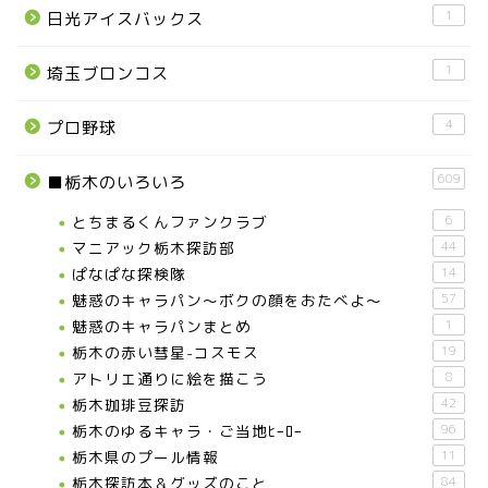
1
日光アイスバックス
1
埼玉ブロンコス
4
プロ野球
609
■栃木のいろいろ
お知らせ
とちまるくんファンクラブ
6
マニアック栃木探訪部
44
メディア情報
ぱなぱな探検隊
14
魅惑のキャラパン～ボクの顔をおたべよ～
57
■県北エリア
魅惑のキャラパンまとめ
1
栃木の赤い彗星-コスモス
19
アトリエ通りに絵を描こう
8
日光市
栃木珈琲豆探訪
42
栃木のゆるキャラ・ご当地ﾋｰﾛｰ
96
那須町
栃木県のプール情報
11
栃木探訪本＆グッズのこと
84