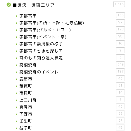
1,315
■県央・県東エリア
宇都宮市
133
宇都宮市(名所・旧跡・社寺仏閣)
97
宇都宮市(グルメ・カフェ)
178
宇都宮市(イベント・祭)
98
宇都宮の震災後の様子
16
宇都宮の七水を探して
9
宮のもの知り達人検定
3
高根沢町
349
高根沢町のイベント
197
鹿沼市
43
芳賀町
21
市貝町
14
上三川町
7
真岡市
42
下野市
23
壬生町
27
益子町
48