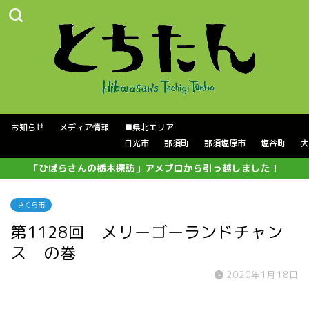
お知らせ
メディア情報
■県北エリア
日光市
那須町
那須塩原市
塩谷町
大
「ひばらさんの栃木探訪」アメブロから引っ越しました！
さくら市
第1128回 メリーゴーランドチャン
ス の巻
2020年1月18日