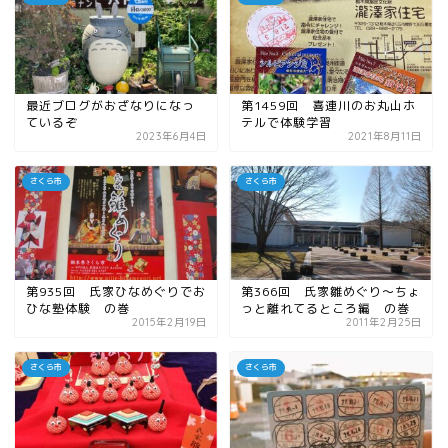
最近ブログがおざなりになっ
第1459回 喜連川のお丸山ホ
ているぞ
テルで体験学習
2023年6月4日
2021年8月11日
さくら市
さくら市
第935回 氏家ひなめぐりでお
第366回 氏家雛めぐり〜ちょ
ひな塾体験 の巻
っと離れてるところ編 の巻
2015年2月19日
2011年2月25日
さくら市
さくら市