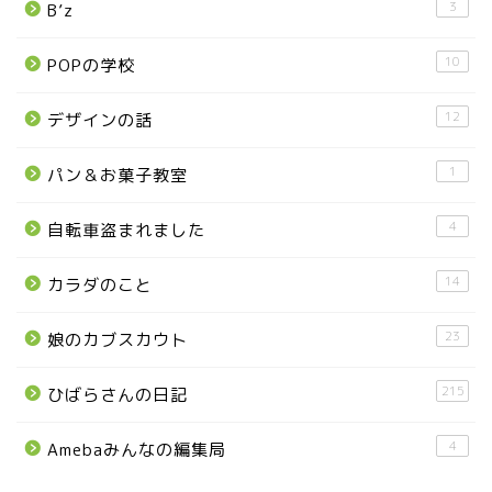
3
B’z
宇都宮の震災後の様子
10
POPの学校
鹿沼市
12
デザインの話
芳賀町
1
パン＆お菓子教室
市貝町
4
自転車盗まれました
上三川町
14
カラダのこと
真岡市
23
娘のカブスカウト
下野市
215
ひばらさんの日記
4
Amebaみんなの編集局
壬生町