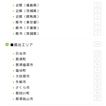
近県（福島県）
17
近県（茨城県）
21
近県（群馬県）
4
県外（東京都）
5
県外（千葉県）
2
県外（宮城県）
4
541
■県北エリア
日光市
133
那須町
61
那須塩原市
39
塩谷町
16
大田原市
64
矢板市
34
さくら市
88
那珂川町
49
那須烏山市
58