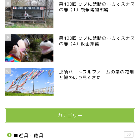
8
第400回 ついに禁断の…カオスナス
の巻（1）戦争博物館編
9
第400回 ついに禁断の…カオスナス
の巻（4）仮面館編
10
那須ハートフルファームの菜の花畑
と鯉のぼり見てきた
カテゴリー
53
■近県・他県