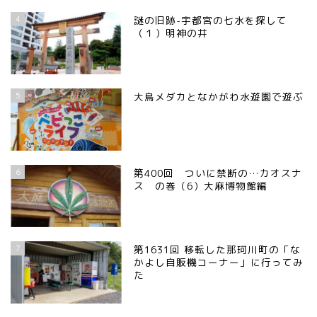
4
謎の旧跡-宇都宮の七水を探して
（１）明神の井
5
大鳥メダカとなかがわ水遊園で遊ぶ
6
第400回 ついに禁断の…カオスナ
ス の巻（6）大麻博物館編
7
第1631回 移転した那珂川町の「な
かよし自販機コーナー」に行ってみ
た