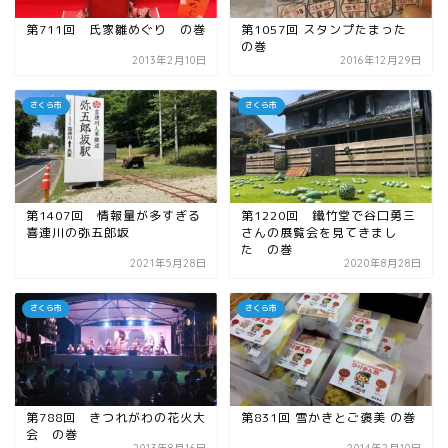
第711回 氏家雛めぐり の巻
第1057回 スタンプたまった
の巻
2013年2月10日
2016年12月29日
さくら市
さくら市
第1407回 情報量が多すぎる
第1220回 鐵竹堂で谷口勇三
喜連川の弥五郎坂
さんの展覧会を見てきまし
た の巻
2021年5月28日
2020年8月28日
さくら市
さくら市
第788回 きつれがわの花火大
第831回 雪かきとご褒美 の巻
会 の巻