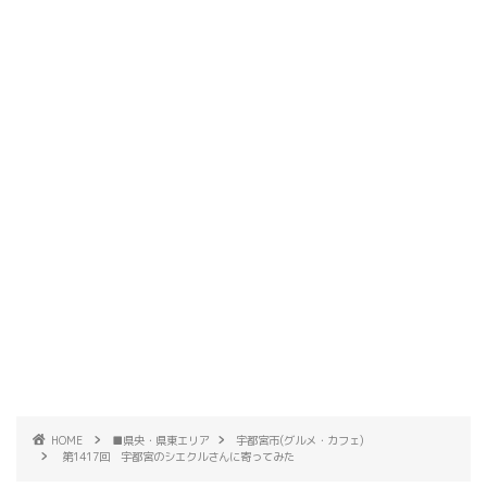
HOME
■県央・県東エリア
宇都宮市(グルメ・カフェ)
第1417回 宇都宮のシエクルさんに寄ってみた