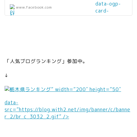
mage/943106
data-ogp-
”
”
www.facebook.com
31/e1299156
card-
wi
al
-b099-4e86-
image=””
dt
t
9b9e-
data-
h
=
6a57f8a8ec9
src=”https://
=
”
7.shadow.jpg?
scontent-
”2
リ
format=pjpg&
nrt1-
0″
ン
quality=80&a
1.xx.fbcdn.ne
he
ク
uto=webp&dis
t/v/t1.6435-
「人気ブログランキング」参加中。
ig
”
able=upscale
1/p200x200/
ht
wi
&width=1200
31743654_17
↓
=
dt
&height=630
0628713767
”2
h
&crop=1:0.52
731_8282791
” width=”200″ height=”50″
0″
=
5″ />
0825472163
da
”2
84_n.jpg?
data-
ta
0″
_nc_cat=108
src=”https://blog.with2.net/img/banner/c/banne
-
he
&ccb=1-
r_2/br_c_3032_2.gif” />
sr
ig
3&_nc_sid=db
c
ht
b9e7&_nc_ohc
=
=