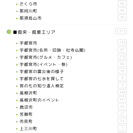
さくら市
88
那珂川町
49
那須烏山市
58
1,315
■県央・県東エリア
宇都宮市
133
宇都宮市(名所・旧跡・社寺仏閣)
97
お知らせ
宇都宮市(グルメ・カフェ)
178
宇都宮市(イベント・祭)
98
メディア情報
宇都宮の震災後の様子
16
宇都宮の七水を探して
9
宮のもの知り達人検定
3
■県北エリア
高根沢町
349
高根沢町のイベント
197
日光市
鹿沼市
43
芳賀町
21
市貝町
14
那須町
上三川町
7