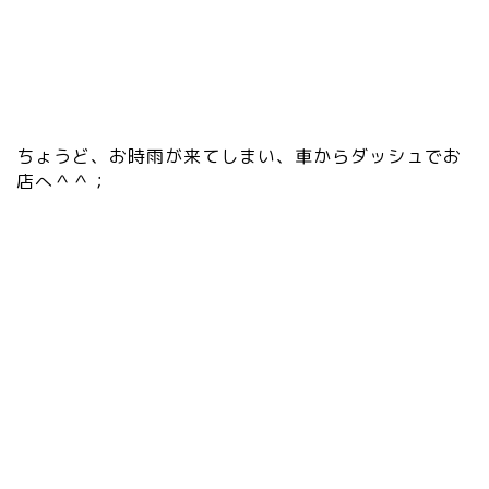
at
1
0
0.
a
m
ちょうど、お時雨が来てしまい、車からダッシュでお
eb
店へ＾＾；
a.
jp
/a
m
eb
lo
/s
y
m
bo
ls
/v