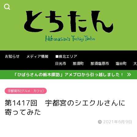
お知らせ
メディア情報
■県北エリア
日光市
那須町
那須塩原市
塩谷町
大
「ひばらさんの栃木探訪」アメブロから引っ越しました！
宇都宮市(グルメ・カフェ)
第1417回 宇都宮のシエクルさんに
寄ってみた
2021年6月9日