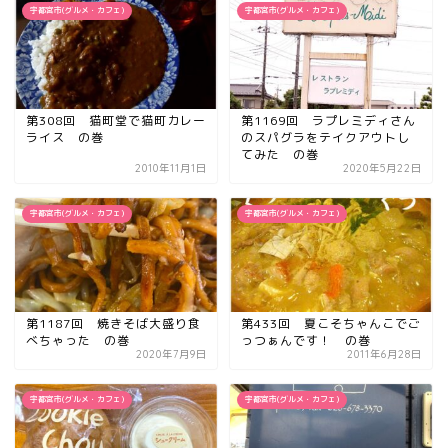
宇都宮市(グルメ・カフェ)
宇都宮市(グルメ・カフェ)
第308回 猫町堂で猫町カレー
第1169回 ラプレミディさん
ライス の巻
のスパグラをテイクアウトし
てみた の巻
2010年11月1日
2020年5月22日
宇都宮市(グルメ・カフェ)
宇都宮市(グルメ・カフェ)
第1187回 焼きそば大盛り食
第433回 夏こそちゃんこでご
べちゃった の巻
っつぁんです！ の巻
2020年7月9日
2011年6月28日
宇都宮市(グルメ・カフェ)
宇都宮市(グルメ・カフェ)