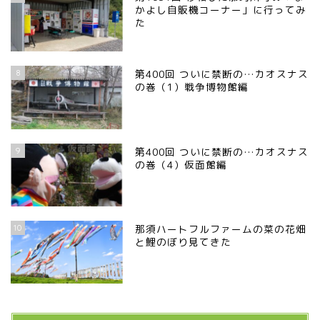
かよし自販機コーナー」に行ってみ
た
8
第400回 ついに禁断の…カオスナス
の巻（1）戦争博物館編
9
第400回 ついに禁断の…カオスナス
の巻（4）仮面館編
10
那須ハートフルファームの菜の花畑
と鯉のぼり見てきた