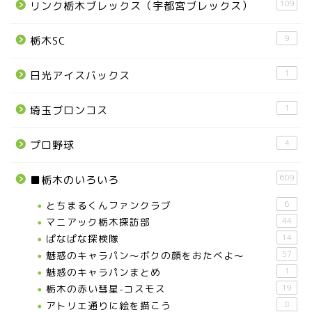
109
リンク栃木ブレックス（宇都宮ブレックス）
宇都宮の震災後の様子
9
栃木SC
鹿沼市
1
日光アイスバックス
芳賀町
1
埼玉ブロンコス
市貝町
4
プロ野球
上三川町
609
■栃木のいろいろ
とちまるくんファンクラブ
6
真岡市
マニアック栃木探訪部
44
ぱなぱな探検隊
14
下野市
魅惑のキャラパン～ボクの顔をおたべよ～
57
魅惑のキャラパンまとめ
1
壬生町
栃木の赤い彗星-コスモス
19
アトリエ通りに絵を描こう
8