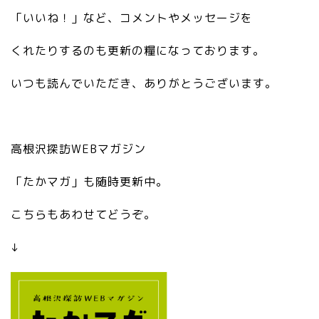
=RN1_FvmtE
”h
”2
TUAX-
「いいね！」など、コメントやメッセージを
tt
0″
XobBZ&_nc_ht
ps
da
=scontent-
くれたりするのも更新の糧になっております。
://
ta
nrt1-
c.
-
1.xx&tp=6&oh
いつも読んでいただき、ありがとうございます。
st
sr
=f101fc0ddd
at
c
d333b336a24
1
=
ed086b035fc
0
”h
&oe=60E64F
高根沢探訪WEBマガジン
0.
tt
C6″ />
a
ps
「たかマガ」も随時更新中。
m
://
eb
c.
こちらもあわせてどうぞ。
a.
st
jp
at
↓
/a
1
m
0
eb
0.
lo
a
/s