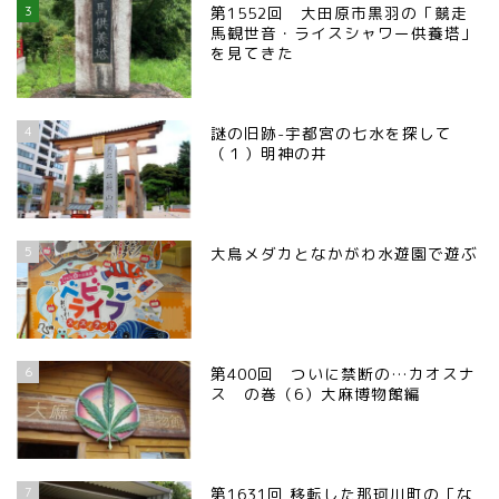
3
第1552回 大田原市黒羽の「競走
馬観世音・ライスシャワー供養塔」
を見てきた
4
謎の旧跡-宇都宮の七水を探して
（１）明神の井
5
大鳥メダカとなかがわ水遊園で遊ぶ
6
第400回 ついに禁断の…カオスナ
ス の巻（6）大麻博物館編
7
第1631回 移転した那珂川町の「な