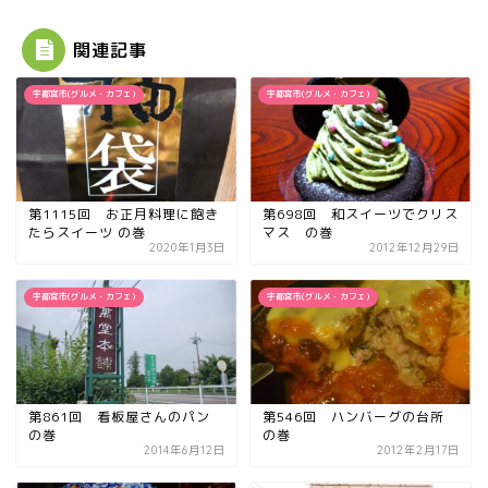
関連記事
宇都宮市(グルメ・カフェ)
宇都宮市(グルメ・カフェ)
第1115回 お正月料理に飽き
第698回 和スイーツでクリス
たらスイーツ の巻
マス の巻
2020年1月3日
2012年12月29日
宇都宮市(グルメ・カフェ)
宇都宮市(グルメ・カフェ)
第861回 看板屋さんのパン
第546回 ハンバーグの台所
の巻
の巻
2014年6月12日
2012年2月17日