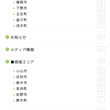
真岡市
42
那須塩原市
下野市
23
壬生町
27
塩谷町
益子町
48
茂木町
11
那須烏山市
92
お知らせ
■県央・県東エリア
34
メディア情報
高根沢町
94
■県南エリア
小山市
20
高根沢町のイベント
足利市
12
栃木市
41
宇都宮市
岩舟町
4
佐野市
12
野木町
5
宇都宮市(グルメ・カフェ)