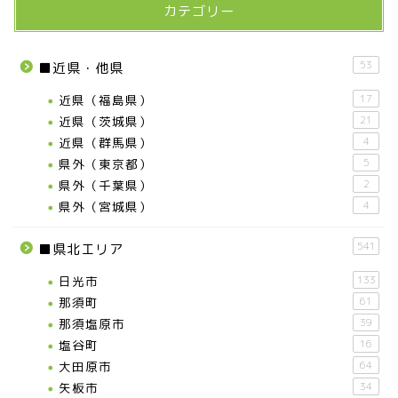
カテゴリー
53
■近県・他県
近県（福島県）
17
近県（茨城県）
21
近県（群馬県）
4
県外（東京都）
5
県外（千葉県）
2
県外（宮城県）
4
541
■県北エリア
日光市
133
那須町
61
那須塩原市
39
塩谷町
16
大田原市
64
矢板市
34