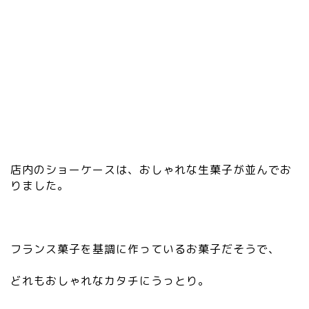
3.
2
0.
0/
sv
g/
gr
ay
/e
di
to
店内のショーケースは、おしゃれな生菓子が並んでお
r_
りました。
li
nk
.s
vg
フランス菓子を基調に作っているお菓子だそうで、
”
/>
どれもおしゃれなカタチにうっとり。