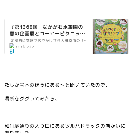
『第1368回 なかがわ水遊園の
春の企画展とコーヒーピクニッ
ク』
定期的に家族でおでかけする大田原市の「なかがわ水遊園」。 その日も何の気なしに、おでかけしたら、なにやら屋外がにぎわっていた。 「天狗王国まつり」と…
”
ameblo.jp
al
t
=
”
リ
たしか宝木のほうにある〜と聞いていたので、
ン
ク
場所をググってみたら、
”
wi
dt
h
和尚塚通りの入り口にあるツルハドラックの向かいに
=
ありました。