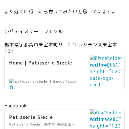
また近くに行ったら寄ってみたいと思っています。
○パティスリー シエクル
栃木県宇都宮市東宝木町９−２０ レジデンス東宝木
101
” alt=””
Home | Patisserie Siecle
width=”120″
height=”120″
data-ogp-
”
patisserie-siecle-1.jimdosite.com
card-
al
image=””
t
data-
=
src=”https://j
Facebook
”
imdo-
” alt=””
リ
Patisserie Siecle
storage.freet
width=”120″
ン
ls.fastly.net/i
Patisserie Siecle、栃木県 宇都宮市 – 「いいね！」367件 · 26人が話題にしています · 145人がチェックインしました – デザート屋
height=”120″
ク