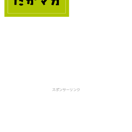
m
y
eb
m
a.
bo
jp
ls
/a
/v
m
3.
eb
2
lo
0.
/s
0/
y
sv
m
g/
bo
gr
ls
ay
/v
スポンサーリンク
/e
3.
di
2
to
0.
r_
0/
li
sv
nk
g/