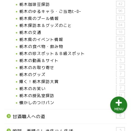
栃木珈琲豆探訪
42
益子町
栃木のゆるキャラ・ご当地ﾋｰﾛｰ
96
栃木県のプール情報
11
茂木町
栃木探訪本＆グッズのこと
84
栃木の交通
18
日光アイスバックス
栃木県のイベント情報
40
栃木の食べ物・飲み物
39
栃木の珍スポット＆Ｂ級スポット
37
埼玉ブロンコス
栃木の動画＆サイト
5
栃木のお取り寄せ
9
プロ野球
栃木のグッズ
7
輝く！栃木探訪大賞
7
栃木のお笑い
7
栃木の授乳室探訪
31
懐かしのつけパン
12
MENU
6
甘酒職人への道
5