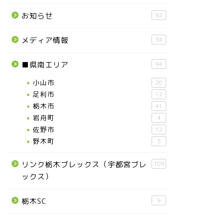
お知らせ
92
メディア情報
34
■県南エリア
94
小山市
20
足利市
12
栃木市
41
岩舟町
4
佐野市
12
野木町
5
リンク栃木ブレックス（宇都宮ブレ
109
ックス）
栃木SC
9