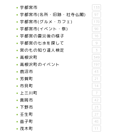
宇都宮市
133
宇都宮市(名所・旧跡・社寺仏閣)
97
宇都宮市(グルメ・カフェ)
178
宇都宮市(イベント・祭)
98
宇都宮の震災後の様子
16
宇都宮の七水を探して
9
宮のもの知り達人検定
3
高根沢町
349
高根沢町のイベント
197
鹿沼市
43
芳賀町
21
市貝町
14
上三川町
7
真岡市
42
下野市
23
壬生町
27
益子町
48
茂木町
11