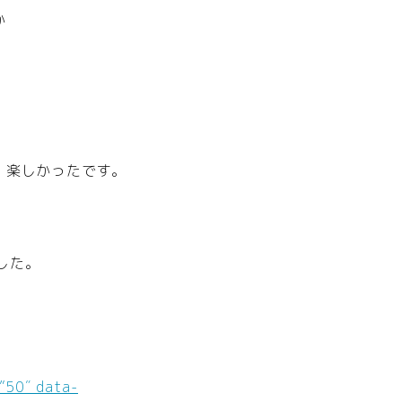
か
、楽しかったです。
した。
”50″ data-