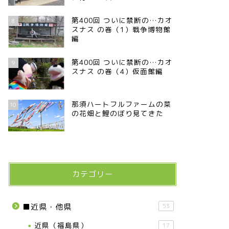
第400回 ついに禁断の…カオ
8
スナス の巻（1）戦争博物館
編
第400回 ついに禁断の…カオ
9
スナス の巻（4）仮面館編
那須ハートフルファームの菜
10
の花畑と鯉のぼり見てきた
カテゴリー
■近県・他県
53
近県（福島県）
17