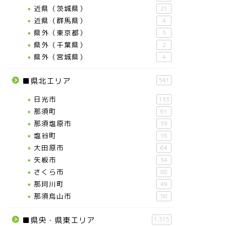
近県（茨城県）
21
近県（群馬県）
4
県外（東京都）
5
県外（千葉県）
2
県外（宮城県）
4
■県北エリア
541
日光市
133
那須町
61
那須塩原市
39
塩谷町
16
大田原市
64
矢板市
34
さくら市
88
那珂川町
49
那須烏山市
58
■県央・県東エリア
1,315