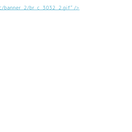
/c/banner_2/br_c_3032_2.gif” />