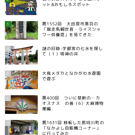
ット&おもしろスポット
第1552回 大田原市黒羽の
3
「競走馬観世音・ライスシャ
ワー供養塔」を見てきた
謎の旧跡-宇都宮の七水を探し
4
て（１）明神の井
大鳥メダカとなかがわ水遊園
5
で遊ぶ
第400回 ついに禁断の…カ
6
オスナス の巻（6）大麻博物
館編
第1631回 移転した那珂川町の
7
「なかよし自販機コーナー」
に行ってみた