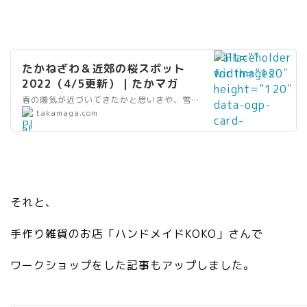
” alt=””
たかねざわ＆近郊の桜スポット
width=”120″
2022（4/5更新）｜たかマガ
height=”120″
春の陽気が近づいてきたかと思いきや、雪が降ったり・・と、まだまだ寒暖差のある時期ですが、全国各地でも桜の開花の便りが聞こ
data-ogp-
”
takamaga.com
card-
al
image=””
t
data-
=
src=”https://
”
takamaga.com
リ
/wp-
それと、
ン
content/uploa
ク
ds/2022/03/
手作り雑貨のお店「ハンドメイドKOKO」さんで
”
genkiup_sakur
wi
a2.jpg” />
ワークショップをした記事もアップしました。
dt
h
=