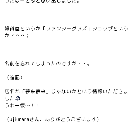
ったなーとふと思い出しました。
st
ig
at
ht
1
=
0
”2
雑貨屋というか「ファンシーグッズ」ショップという
0.
0″
か？＾＾；
a
da
m
ta
eb
-
a.
sr
名前を忘れてしまったのですが・・。
jp
c
/a
=
（追記）
m
”h
eb
tt
店名が「夢来夢来」じゃないかという情報いただきま
lo
ps
した
/s
://
うわー懐〜！！
y
c.
m
st
（ujiuraraさん、ありがとうございます）
bo
at
ls
1
/v