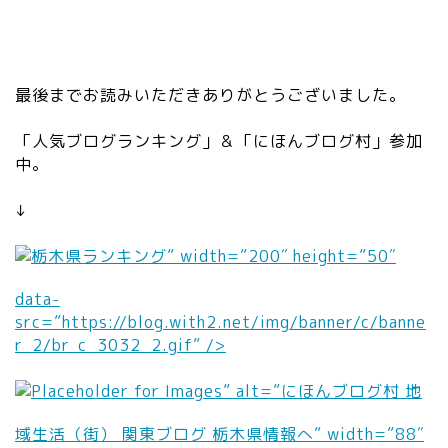
0/
sv
g/
gr
最後までお読みいただきありがとうございました。
ay
/e
「人気ブログランキング」＆「にほんブログ村」参加
di
中。
to
r_
↓
li
nk
” width=”200″ height=”50″
.s
vg
data-
”
src=”https://blog.with2.net/img/banner/c/banne
/>
r_2/br_c_3032_2.gif” />
” alt=”にほんブログ村 地
域生活（街） 関東ブログ 栃木県情報へ” width=”88″