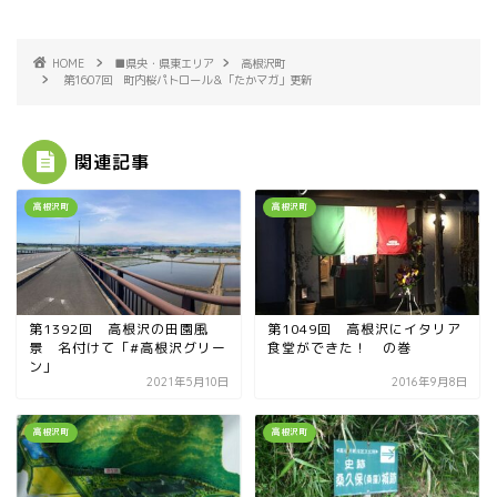
HOME
■県央・県東エリア
高根沢町
第1607回 町内桜パトロール＆「たかマガ」更新
関連記事
高根沢町
高根沢町
第1392回 高根沢の田園風
第1049回 高根沢にイタリア
景 名付けて「#高根沢グリー
食堂ができた！ の巻
ン」
2021年5月10日
2016年9月8日
高根沢町
高根沢町