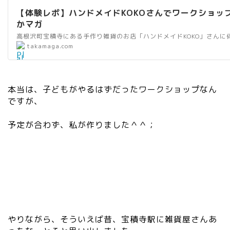
”2
【体験レポ】ハンドメイドKOKOさんでワークショッ
0″
かマガ
he
ig
”
takamaga.com
ht
al
=
t
”2
=
本当は、子どもがやるはずだったワークショップなん
0″
”
ですが、
da
リ
ta
ン
予定が合わず、私が作りました＾＾；
-
ク
sr
”
c
wi
=
dt
”h
h
tt
=
ps
”2
://
0″
やりながら、そういえば昔、宝積寺駅に雑貨屋さんあ
c.
he