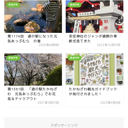
高根沢町
高根沢町
第1174回 道の駅になった元
安住神社のジャンボ鏡餅の奉
気あっぷむら の巻
納式見てきた
2020年6月8日
2022年12月31日
高根沢町
高根沢町
第1361回 「道の駅たかねざ
たかねざわ観光ガイドブック
わ 元気あっぷむら」でお花
が発行されました！
見＆テイクアウト
2021年3月31日
2023年4月4日
スポンサーリンク