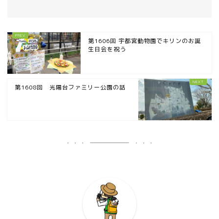
第1606回 宇都宮動物園でキリンのお誕
生日会を祝う
第1608回 光陽台ファミリー公園の話