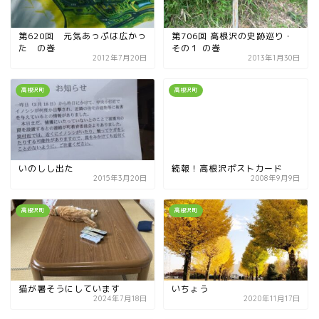
第620回 元気あっぷは広かっ
第706回 高根沢の史跡巡り・
た の巻
その１ の巻
2012年7月20日
2013年1月30日
高根沢町
高根沢町
いのしし出た
続報！高根沢ポストカード
2015年3月20日
2008年9月9日
高根沢町
高根沢町
猫が暑そうにしています
いちょう
2024年7月18日
2020年11月17日