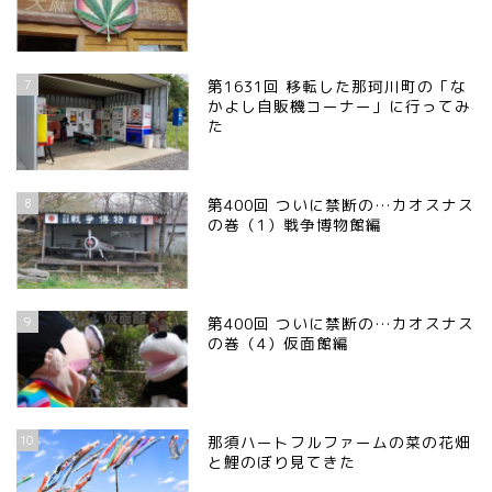
7
第1631回 移転した那珂川町の「な
かよし自販機コーナー」に行ってみ
た
8
第400回 ついに禁断の…カオスナス
の巻（1）戦争博物館編
9
第400回 ついに禁断の…カオスナス
の巻（4）仮面館編
10
那須ハートフルファームの菜の花畑
と鯉のぼり見てきた