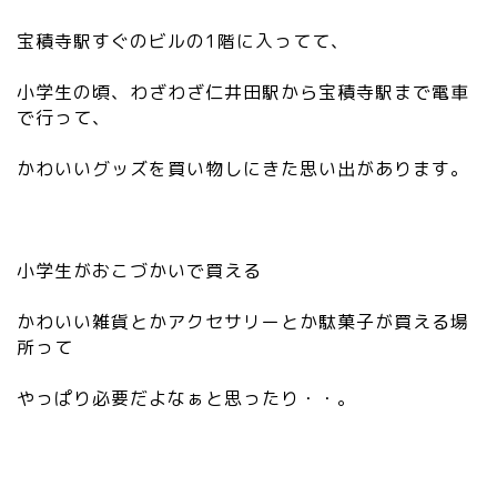
0
3.
0.
宝積寺駅すぐのビルの1階に入ってて、
2
a
0.
m
小学生の頃、わざわざ仁井田駅から宝積寺駅まで電車
0/
eb
で行って、
sv
a.
g/
jp
かわいいグッズを買い物しにきた思い出があります。
gr
/a
ay
m
/e
eb
di
lo
小学生がおこづかいで買える
to
/s
r_
y
かわいい雑貨とかアクセサリーとか駄菓子が買える場
li
m
所って
nk
bo
.s
ls
やっぱり必要だよなぁと思ったり・・。
vg
/v
”
3.
/>
2
0.