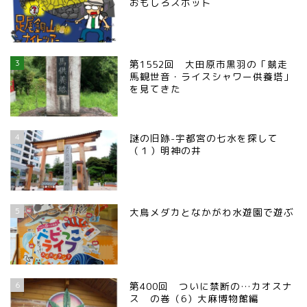
おもしろスポット
3
第1552回 大田原市黒羽の「競走
馬観世音・ライスシャワー供養塔」
を見てきた
4
謎の旧跡-宇都宮の七水を探して
（１）明神の井
5
大鳥メダカとなかがわ水遊園で遊ぶ
6
第400回 ついに禁断の…カオスナ
ス の巻（6）大麻博物館編