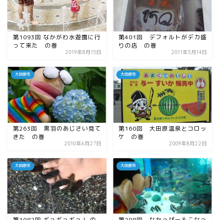
第1093回 なかがわ水遊園に行
第401回 デフォルトがデカ盛
って来た の巻
りの店 の巻
2019年8月15日
2011年5月14日
大田原市
大田原市
第263回 黒羽のあじさい見て
第160回 大田原温泉とコロッ
きた の巻
ケ の巻
2010年6月27日
2009年8月22日
大田原市
大田原市
第1082回 ギョギョギョ！ の
第298回 なかっぴー＆こなっ