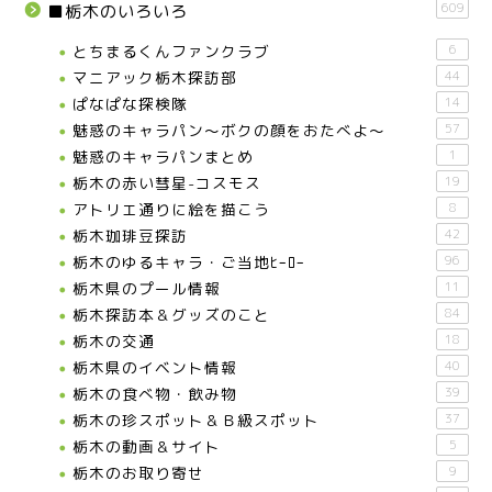
609
■栃木のいろいろ
とちまるくんファンクラブ
6
マニアック栃木探訪部
44
ぱなぱな探検隊
14
魅惑のキャラパン～ボクの顔をおたべよ～
57
魅惑のキャラパンまとめ
1
栃木の赤い彗星-コスモス
19
アトリエ通りに絵を描こう
8
栃木珈琲豆探訪
42
栃木のゆるキャラ・ご当地ﾋｰﾛｰ
96
栃木県のプール情報
11
栃木探訪本＆グッズのこと
84
栃木の交通
18
栃木県のイベント情報
40
栃木の食べ物・飲み物
39
栃木の珍スポット＆Ｂ級スポット
37
栃木の動画＆サイト
5
栃木のお取り寄せ
9