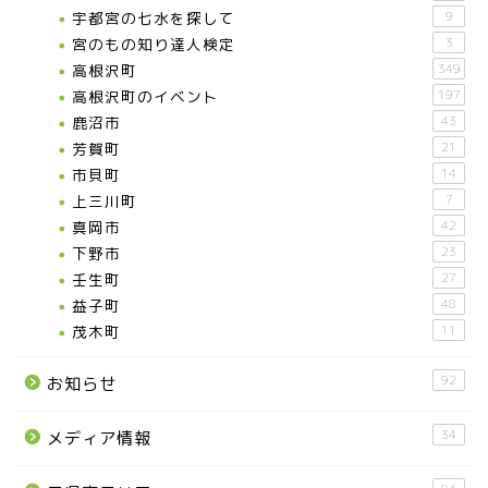
宇都宮の七水を探して
9
宮のもの知り達人検定
3
高根沢町
349
高根沢町のイベント
197
鹿沼市
43
芳賀町
21
市貝町
14
上三川町
7
真岡市
42
下野市
23
壬生町
27
益子町
48
茂木町
11
92
お知らせ
34
メディア情報