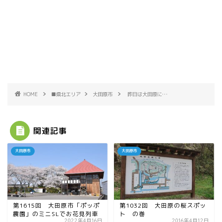
HOME
■県北エリア
大田原市
昨日は大田原に…
関連記事
大田原市
大田原市
第1615回 大田原市「ポッポ
第1032回 大田原の桜スポッ
農園」のミニSLでお花見列車
ト の巻
2022年4月16日
2016年4月12日