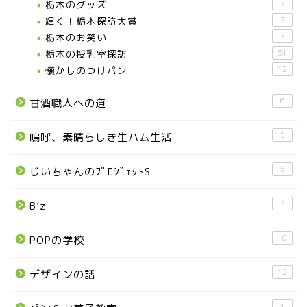
栃木のグッズ
7
輝く！栃木探訪大賞
7
お知らせ
栃木のお笑い
7
栃木の授乳室探訪
31
メディア情報
懐かしのつけパン
12
6
甘酒職人への道
■県北エリア
5
嗚呼、素晴らしき生ハム生活
日光市
5
じいちゃんのﾌﾟﾛｼﾞｪｸﾄS
那須町
3
B’z
那須塩原市
10
POPの学校
塩谷町
12
デザインの話
那須烏山市
1