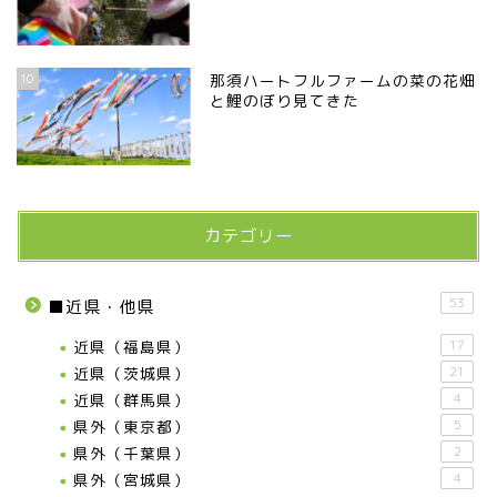
10
那須ハートフルファームの菜の花畑
と鯉のぼり見てきた
カテゴリー
53
■近県・他県
近県（福島県）
17
近県（茨城県）
21
近県（群馬県）
4
県外（東京都）
5
県外（千葉県）
2
県外（宮城県）
4