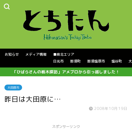
お知らせ
メディア情報
■県北エリア
日光市
那須町
那須塩原市
塩谷町
大
「ひばらさんの栃木探訪」アメブロから引っ越しました！
大田原市
昨日は大田原に…
2008年10月19日
スポンサーリンク