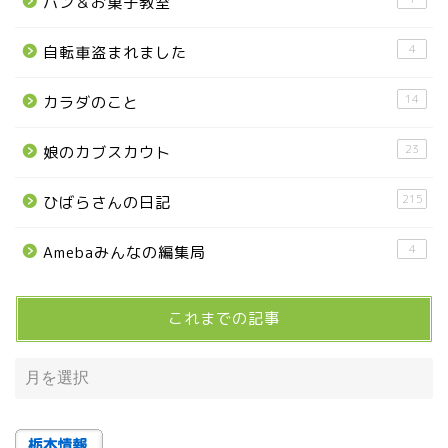
パン＆お菓子教室
■県央・県東エリア
4
自転車盗まれました
14
カラダのこと
高根沢町
23
娘のカブスカウト
高根沢町のイベント
215
ひばらさんの日記
宇都宮市
4
Amebaみんなの編集局
宇都宮市(グルメ・カフェ)
これまでの記事
宇都宮の震災後の様子
鹿沼市
芳賀町