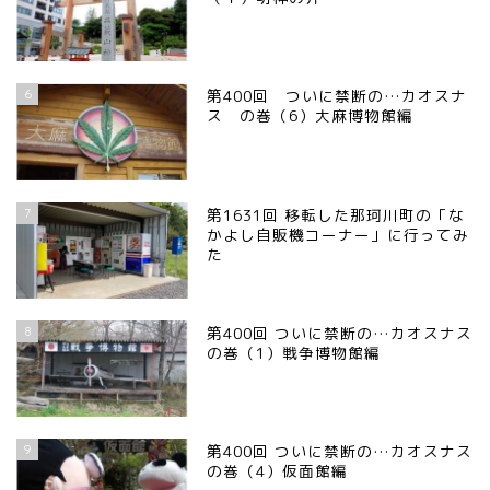
6
第400回 ついに禁断の…カオスナ
ス の巻（6）大麻博物館編
7
第1631回 移転した那珂川町の「な
かよし自販機コーナー」に行ってみ
た
8
第400回 ついに禁断の…カオスナス
の巻（1）戦争博物館編
9
第400回 ついに禁断の…カオスナス
の巻（4）仮面館編