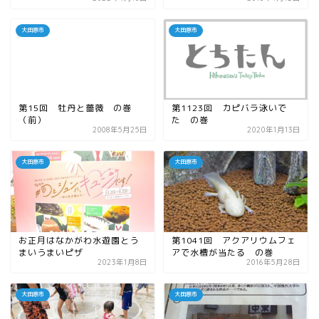
大田原市
大田原市
第15回 牡丹と薔薇 の巻
第1123回 カピバラ泳いで
（前）
た の巻
2008年5月25日
2020年1月13日
大田原市
大田原市
お正月はなかがわ水遊園とう
第1041回 アクアリウムフェ
まいうまいピザ
アで水槽が当たる の巻
2023年1月8日
2016年5月28日
大田原市
大田原市