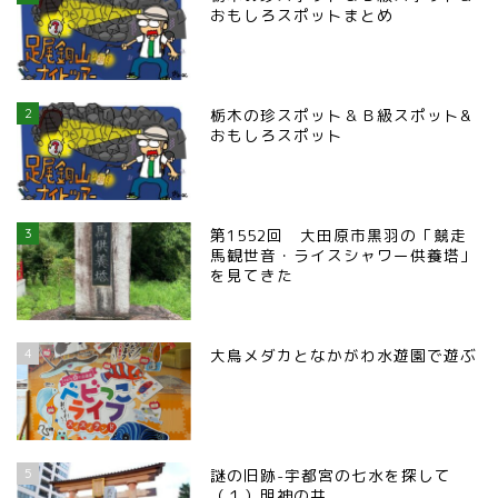
おもしろスポットまとめ
2
栃木の珍スポット＆Ｂ級スポット&
おもしろスポット
3
第1552回 大田原市黒羽の「競走
馬観世音・ライスシャワー供養塔」
を見てきた
4
大鳥メダカとなかがわ水遊園で遊ぶ
5
謎の旧跡-宇都宮の七水を探して
（１）明神の井