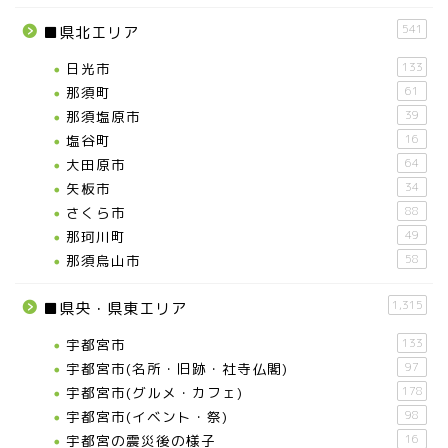
541
■県北エリア
日光市
133
那須町
61
那須塩原市
39
塩谷町
16
大田原市
64
矢板市
34
さくら市
88
那珂川町
49
那須烏山市
58
1,315
■県央・県東エリア
宇都宮市
133
宇都宮市(名所・旧跡・社寺仏閣)
97
宇都宮市(グルメ・カフェ)
178
宇都宮市(イベント・祭)
98
宇都宮の震災後の様子
16