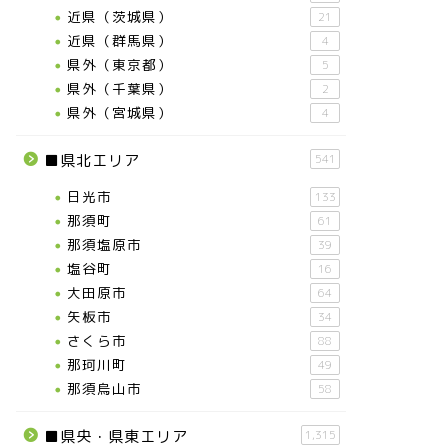
近県（茨城県）
21
近県（群馬県）
4
県外（東京都）
5
県外（千葉県）
2
県外（宮城県）
4
■県北エリア
541
日光市
133
那須町
61
那須塩原市
39
塩谷町
16
大田原市
64
矢板市
34
さくら市
88
那珂川町
49
那須烏山市
58
■県央・県東エリア
1,315