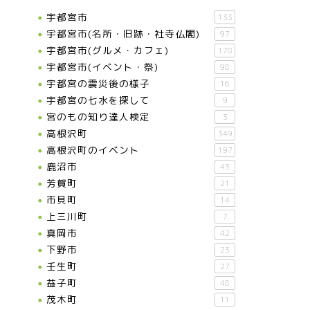
宇都宮市
133
宇都宮市(名所・旧跡・社寺仏閣)
97
宇都宮市(グルメ・カフェ)
178
宇都宮市(イベント・祭)
98
宇都宮の震災後の様子
16
宇都宮の七水を探して
9
宮のもの知り達人検定
3
高根沢町
349
高根沢町のイベント
197
鹿沼市
43
芳賀町
21
市貝町
14
上三川町
7
真岡市
42
下野市
23
壬生町
27
益子町
48
茂木町
11