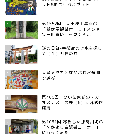
ット&おもしろスポット
第1552回 大田原市黒羽の
3
「競走馬観世音・ライスシャ
ワー供養塔」を見てきた
謎の旧跡-宇都宮の七水を探し
4
て（１）明神の井
大鳥メダカとなかがわ水遊園
5
で遊ぶ
第400回 ついに禁断の…カ
6
オスナス の巻（6）大麻博物
館編
第1631回 移転した那珂川町の
7
「なかよし自販機コーナー」
に行ってみた