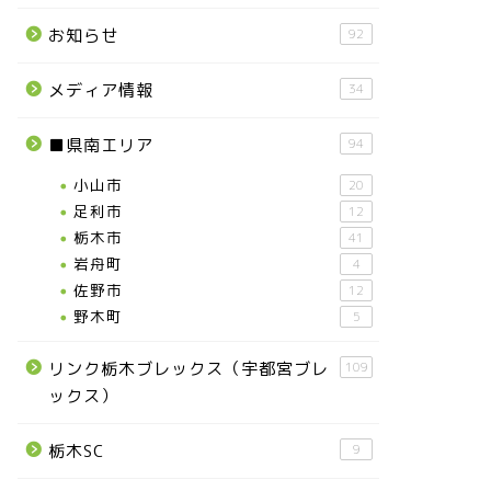
お知らせ
92
メディア情報
34
■県南エリア
94
小山市
20
足利市
12
栃木市
41
岩舟町
4
佐野市
12
野木町
5
リンク栃木ブレックス（宇都宮ブレ
109
ックス）
栃木SC
9