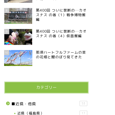
第400回 ついに禁断の…カオ
8
スナス の巻（1）戦争博物館
編
第400回 ついに禁断の…カオ
9
スナス の巻（4）仮面館編
那須ハートフルファームの菜
10
の花畑と鯉のぼり見てきた
カテゴリー
■近県・他県
53
近県（福島県）
17