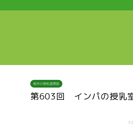
栃木の授乳室探訪
第603回 インパの授乳
ス