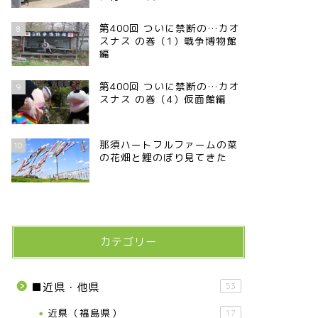
第400回 ついに禁断の…カオ
8
スナス の巻（1）戦争博物館
編
第400回 ついに禁断の…カオ
9
スナス の巻（4）仮面館編
那須ハートフルファームの菜
10
の花畑と鯉のぼり見てきた
カテゴリー
■近県・他県
53
近県（福島県）
17