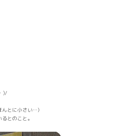
)/
ほんとに小さい…）
いるとのこと。