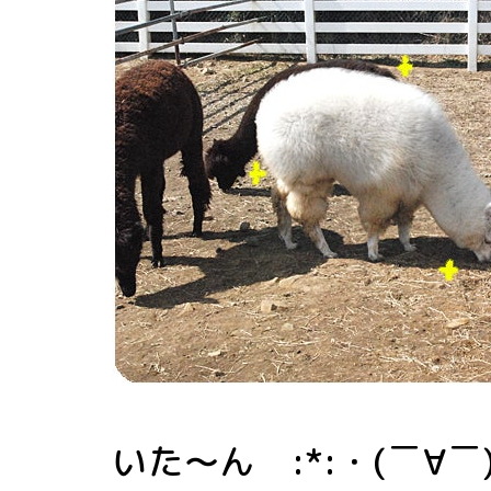
いた～ん :*:・(￣∀￣)