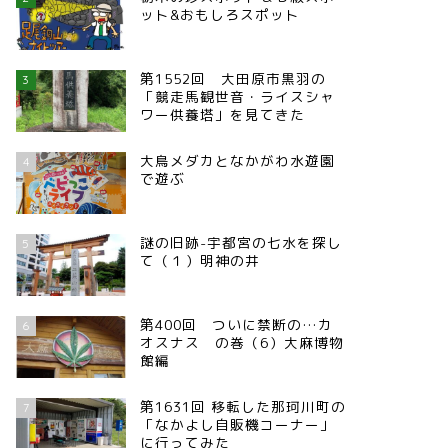
ット&おもしろスポット
第1552回 大田原市黒羽の
3
「競走馬観世音・ライスシャ
ワー供養塔」を見てきた
大鳥メダカとなかがわ水遊園
4
で遊ぶ
謎の旧跡-宇都宮の七水を探し
5
て（１）明神の井
第400回 ついに禁断の…カ
6
オスナス の巻（6）大麻博物
館編
第1631回 移転した那珂川町の
7
「なかよし自販機コーナー」
に行ってみた