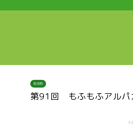
那須町
第91回 もふもふアル
ス