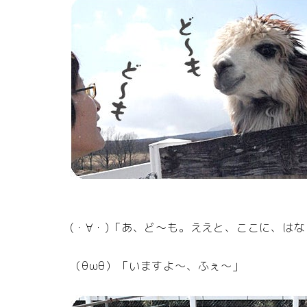
(・∀・)「あ、ど～も。ええと、ここに、は
（θωθ）「いますよ～、ふぇ～」