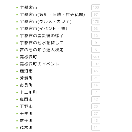
宇都宮市
133
宇都宮市(名所・旧跡・社寺仏閣)
97
宇都宮市(グルメ・カフェ)
178
宇都宮市(イベント・祭)
98
宇都宮の震災後の様子
16
宇都宮の七水を探して
9
宮のもの知り達人検定
3
高根沢町
349
高根沢町のイベント
197
鹿沼市
43
芳賀町
21
市貝町
14
上三川町
7
真岡市
42
下野市
23
壬生町
27
益子町
48
茂木町
11