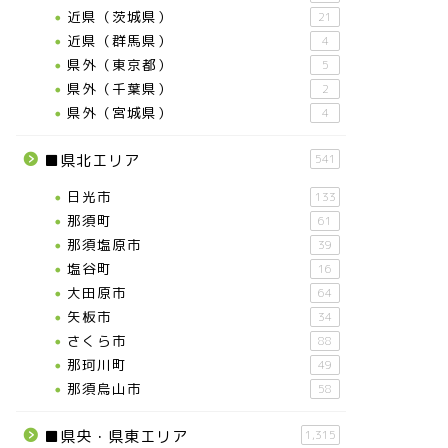
近県（茨城県）
21
近県（群馬県）
4
県外（東京都）
5
県外（千葉県）
2
県外（宮城県）
4
■県北エリア
541
日光市
133
那須町
61
那須塩原市
39
塩谷町
16
大田原市
64
矢板市
34
さくら市
88
那珂川町
49
那須烏山市
58
■県央・県東エリア
1,315