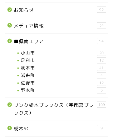
お知らせ
92
メディア情報
34
■県南エリア
94
小山市
20
足利市
12
栃木市
41
岩舟町
4
佐野市
12
野木町
5
リンク栃木ブレックス（宇都宮ブレ
109
ックス）
栃木SC
9