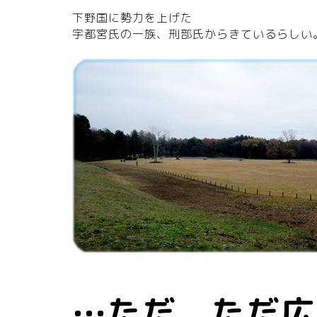
下野国に勢力を上げた
宇都宮氏の一族、刑部氏からきているらしい
…ただ、ただ広