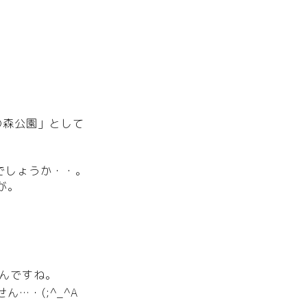
の森公園」として
でしょうか・・。
が。
、
んですね。
…・(;^_^A