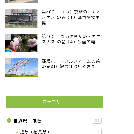
第400回 ついに禁断の…カオ
8
スナス の巻（1）戦争博物館
編
第400回 ついに禁断の…カオ
9
スナス の巻（4）仮面館編
那須ハートフルファームの菜
10
の花畑と鯉のぼり見てきた
カテゴリー
■近県・他県
53
近県（福島県）
17