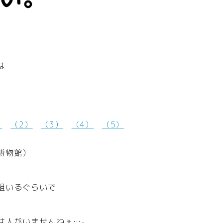
は
）
（2）
（3）
（4）
（5）
博物館）
組いるぐらいで
は人がいませんねぇ…。