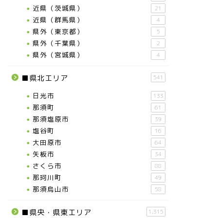
近県（茨城県）
21
近県（群馬県）
4
県外（東京都）
5
県外（千葉県）
2
県外（宮城県）
4
■県北エリア
541
日光市
133
那須町
61
那須塩原市
39
塩谷町
16
大田原市
64
矢板市
34
さくら市
88
那珂川町
49
那須烏山市
58
■県央・県東エリア
1,315