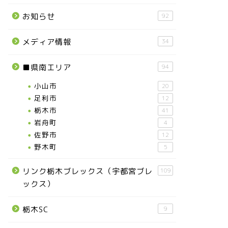
お知らせ
92
メディア情報
34
■県南エリア
94
小山市
20
足利市
12
栃木市
41
岩舟町
4
佐野市
12
野木町
5
リンク栃木ブレックス（宇都宮ブレ
109
ックス）
栃木SC
9