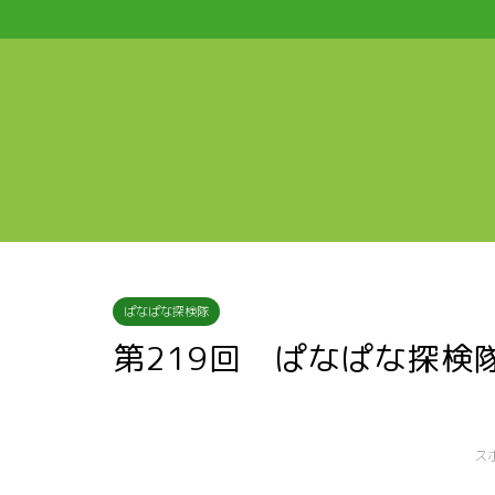
ぱなぱな探検隊
第219回 ぱなぱな探検
ス