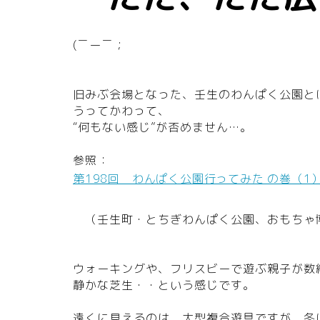
(￣ー￣；
旧みぶ会場となった、壬生のわんぱく公園と
うってかわって、
“何もない感じ”が否めません…。
参照：
第198回 わんぱく公園行ってみた の巻
（1
（壬生町・とちぎわんぱく公園、おもちゃ
ウォーキングや、フリスビーで遊ぶ親子が数
静かな芝生・・という感じです。
遠くに見えるのは、大型複合遊具ですが、冬