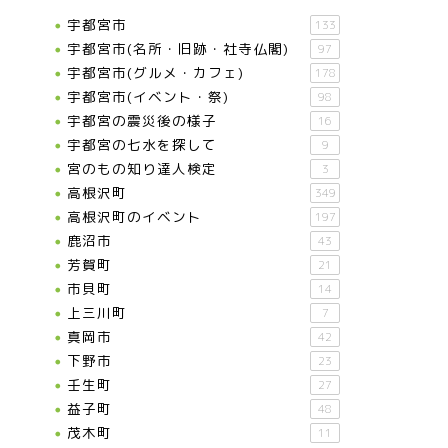
宇都宮市
133
宇都宮市(名所・旧跡・社寺仏閣)
97
宇都宮市(グルメ・カフェ)
178
宇都宮市(イベント・祭)
98
宇都宮の震災後の様子
16
宇都宮の七水を探して
9
宮のもの知り達人検定
3
高根沢町
349
高根沢町のイベント
197
鹿沼市
43
芳賀町
21
市貝町
14
上三川町
7
真岡市
42
下野市
23
壬生町
27
益子町
48
茂木町
11