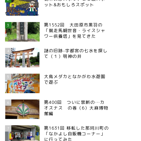
ット&おもしろスポット
第1552回 大田原市黒羽の
3
「競走馬観世音・ライスシャ
ワー供養塔」を見てきた
謎の旧跡-宇都宮の七水を探し
4
て（１）明神の井
大鳥メダカとなかがわ水遊園
5
で遊ぶ
第400回 ついに禁断の…カ
6
オスナス の巻（6）大麻博物
館編
第1631回 移転した那珂川町の
7
「なかよし自販機コーナー」
に行ってみた