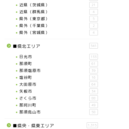
近県（茨城県）
21
近県（群馬県）
4
県外（東京都）
5
県外（千葉県）
2
県外（宮城県）
4
■県北エリア
541
日光市
133
那須町
61
那須塩原市
39
塩谷町
16
大田原市
64
矢板市
34
さくら市
88
那珂川町
49
那須烏山市
58
■県央・県東エリア
1,315