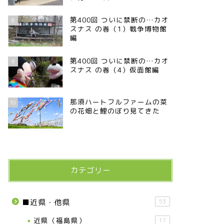
第400回 ついに禁断の…カオ
8
スナス の巻（1）戦争博物館
編
第400回 ついに禁断の…カオ
9
スナス の巻（4）仮面館編
那須ハートフルファームの菜
10
の花畑と鯉のぼり見てきた
カテゴリー
■近県・他県
53
近県（福島県）
17