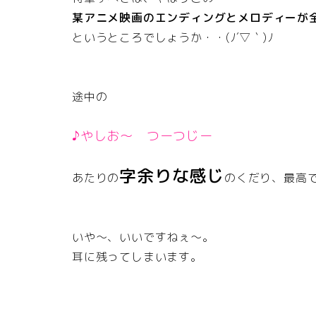
某アニメ映画のエンディングとメロディーが
というところでしょうか・・(ﾉ´▽｀)ﾉ
途中の
♪やしお～ つーつじー
字余りな感じ
あたりの
のくだり、最高
いや～、いいですねぇ～。
耳に残ってしまいます。