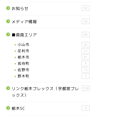
お知らせ
92
メディア情報
34
■県南エリア
94
小山市
20
足利市
12
栃木市
41
岩舟町
4
佐野市
12
野木町
5
リンク栃木ブレックス（宇都宮ブレ
109
ックス）
栃木SC
9