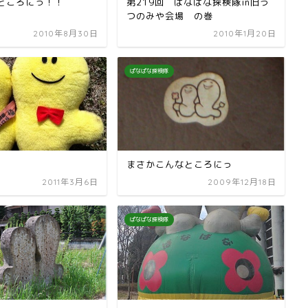
ところにっ！！
第219回 ぱなぱな探検隊in旧う
つのみや会場 の巻
2010年8月30日
2010年1月20日
ぱなぱな探検隊
まさかこんなところにっ
2011年3月6日
2009年12月18日
ぱなぱな探検隊