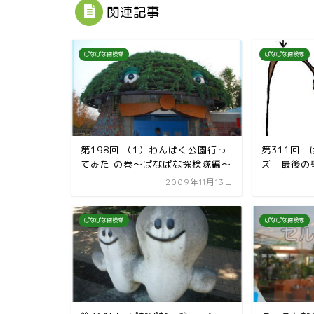
関連記事
ぱなぱな探検隊
ぱなぱな探検隊
第198回 （1）わんぱく公園行っ
第311回
てみた の巻〜ぱなぱな探検隊編〜
ズ 最後の
2009年11月13日
ぱなぱな探検隊
ぱなぱな探検隊