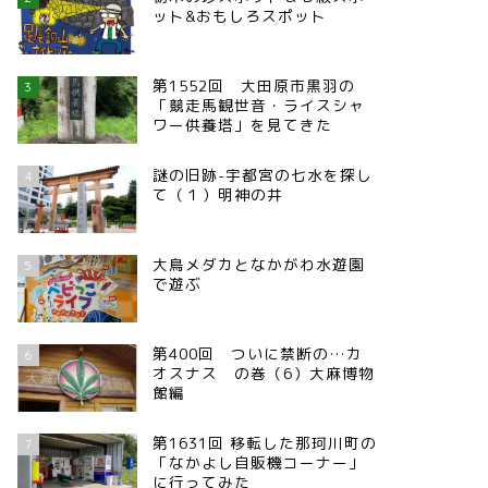
ット&おもしろスポット
第1552回 大田原市黒羽の
3
「競走馬観世音・ライスシャ
ワー供養塔」を見てきた
謎の旧跡-宇都宮の七水を探し
4
て（１）明神の井
大鳥メダカとなかがわ水遊園
5
で遊ぶ
第400回 ついに禁断の…カ
6
オスナス の巻（6）大麻博物
館編
第1631回 移転した那珂川町の
7
「なかよし自販機コーナー」
に行ってみた