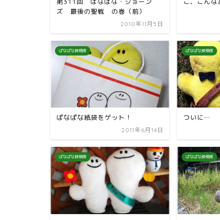
第311回 ぱなぱな・ジョーン
こ、こんな
ズ 最後の聖戦 の巻（前）
2010年11月5日
ぱなぱな探検隊
ぱなぱな探検隊
ぱなぱな紙袋をゲット！
ついに…
2011年6月14日
ぱなぱな探検隊
ぱなぱな探検隊