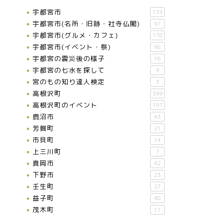
宇都宮市
133
宇都宮市(名所・旧跡・社寺仏閣)
97
宇都宮市(グルメ・カフェ)
178
宇都宮市(イベント・祭)
98
宇都宮の震災後の様子
16
宇都宮の七水を探して
9
宮のもの知り達人検定
3
高根沢町
349
高根沢町のイベント
197
鹿沼市
43
芳賀町
21
市貝町
14
上三川町
7
真岡市
42
下野市
23
壬生町
27
益子町
48
茂木町
11