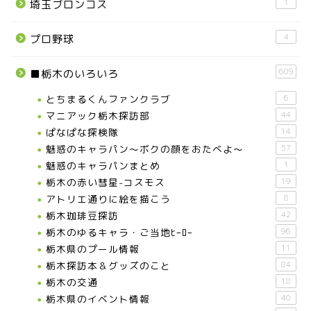
1
埼玉ブロンコス
4
プロ野球
609
■栃木のいろいろ
とちまるくんファンクラブ
6
マニアック栃木探訪部
44
ぱなぱな探検隊
14
魅惑のキャラパン～ボクの顔をおたべよ～
57
魅惑のキャラパンまとめ
1
栃木の赤い彗星-コスモス
19
アトリエ通りに絵を描こう
8
栃木珈琲豆探訪
42
栃木のゆるキャラ・ご当地ﾋｰﾛｰ
96
栃木県のプール情報
11
栃木探訪本＆グッズのこと
84
栃木の交通
18
栃木県のイベント情報
40