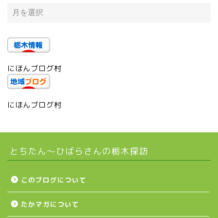
鹿沼市
芳賀町
にほんブログ村
市貝町
上三川町
にほんブログ村
真岡市
とちたん〜ひばらさんの栃木探訪
下野市
壬生町
このブログについて
たかマガについて
益子町