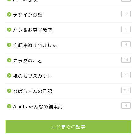
塩谷町
12
デザインの話
那須烏山市
1
パン＆お菓子教室
■県央・県東エリア
4
自転車盗まれました
14
カラダのこと
高根沢町
23
娘のカブスカウト
高根沢町のイベント
215
ひばらさんの日記
宇都宮市
4
Amebaみんなの編集局
宇都宮市(グルメ・カフェ)
これまでの記事
宇都宮の震災後の様子