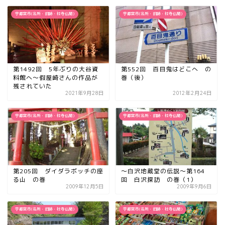
宇都宮市(名所・旧跡・社寺仏閣)
宇都宮市(名所・旧跡・社寺仏閣)
第1492回 5年ぶりの大谷資
第552回 百目鬼はどこへ の
料館へ〜假屋崎さんの作品が
巻（後）
残されていた
2021年9月28日
2012年2月24日
宇都宮市(名所・旧跡・社寺仏閣)
宇都宮市(名所・旧跡・社寺仏閣)
第205回 ダイダラボッチの座
〜白沢地蔵堂の伝説〜第164
る山 の巻
回 白沢探訪 の巻（1）
2009年12月5日
2009年9月6日
宇都宮市(名所・旧跡・社寺仏閣)
宇都宮市(名所・旧跡・社寺仏閣)