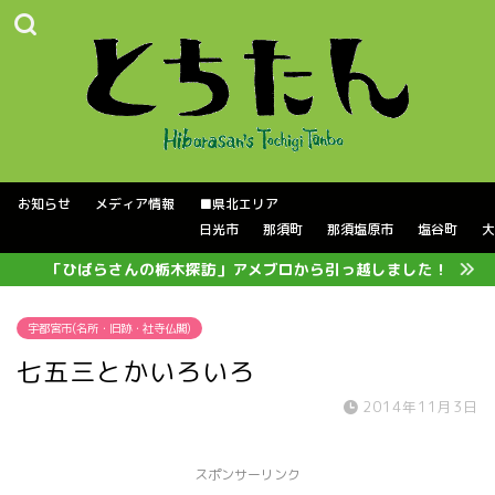
お知らせ
メディア情報
■県北エリア
日光市
那須町
那須塩原市
塩谷町
大
「ひばらさんの栃木探訪」アメブロから引っ越しました！
宇都宮市(名所・旧跡・社寺仏閣)
七五三とかいろいろ
2014年11月3日
スポンサーリンク