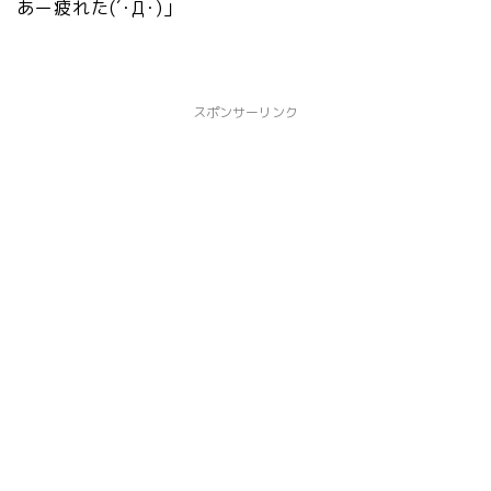
あー疲れた(´･Д･)」
スポンサーリンク