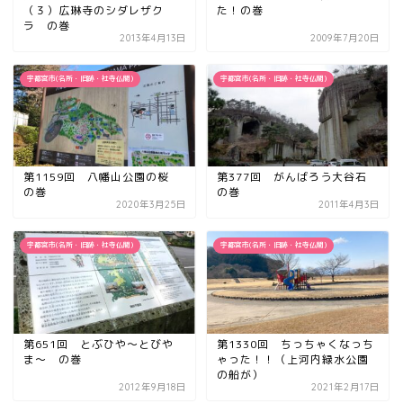
（３）広琳寺のシダレザク
た！の巻
ラ の巻
2013年4月13日
2009年7月20日
宇都宮市(名所・旧跡・社寺仏閣)
宇都宮市(名所・旧跡・社寺仏閣)
第1159回 八幡山公園の桜
第377回 がんばろう大谷石
の巻
の巻
2020年3月25日
2011年4月3日
宇都宮市(名所・旧跡・社寺仏閣)
宇都宮市(名所・旧跡・社寺仏閣)
第651回 とぶひや〜とびや
第1330回 ちっちゃくなっち
ま〜 の巻
ゃった！！（上河内緑水公園
の船が）
2012年9月18日
2021年2月17日