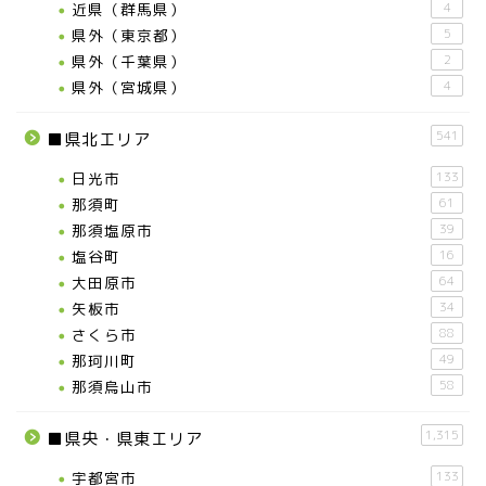
近県（群馬県）
4
県外（東京都）
5
県外（千葉県）
2
県外（宮城県）
4
541
■県北エリア
日光市
133
那須町
61
那須塩原市
39
塩谷町
16
大田原市
64
矢板市
34
さくら市
88
那珂川町
49
那須烏山市
58
1,315
■県央・県東エリア
宇都宮市
133