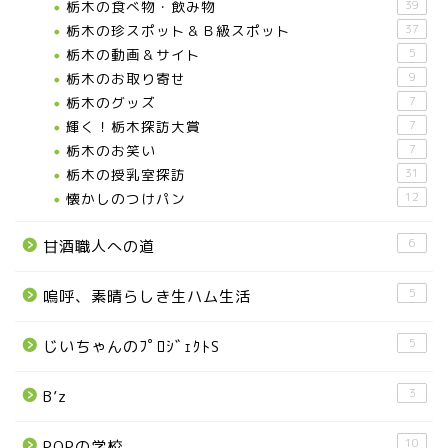
栃木の食べ物・飲み物
39
栃木の珍スポット＆Ｂ級スポット
37
栃木の動画＆サイト
5
栃木のお取り寄せ
9
栃木のグッズ
7
輝く！栃木探訪大賞
7
お知らせ
栃木のお笑い
7
栃木の授乳室探訪
31
メディア情報
懐かしのつけパン
12
6
甘酒職人への道
■県北エリア
5
嗚呼、素晴らしき生ハム生活
日光市
5
じいちゃんのﾌﾟﾛｼﾞｪｸﾄS
那須町
3
B’z
那須塩原市
10
POPの学校