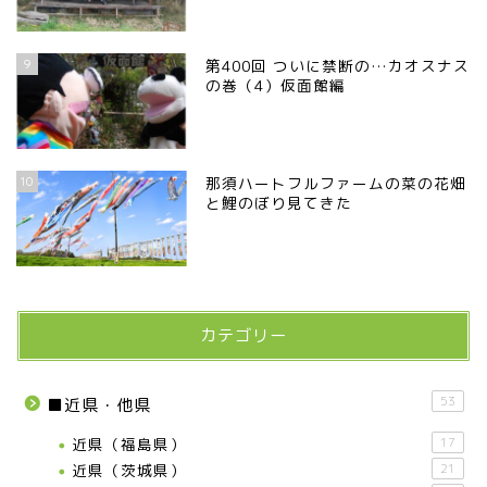
9
第400回 ついに禁断の…カオスナス
の巻（4）仮面館編
10
那須ハートフルファームの菜の花畑
と鯉のぼり見てきた
カテゴリー
53
■近県・他県
近県（福島県）
17
近県（茨城県）
21