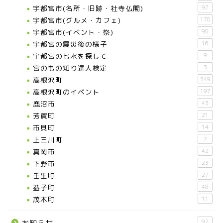
宇都宮市(名所・旧跡・社寺仏閣)
97
宇都宮市(グルメ・カフェ)
178
宇都宮市(イベント・祭)
98
宇都宮の震災後の様子
16
宇都宮の七水を探して
9
宮のもの知り達人検定
3
高根沢町
349
高根沢町のイベント
197
鹿沼市
43
芳賀町
21
市貝町
14
上三川町
7
真岡市
42
下野市
23
壬生町
27
益子町
48
茂木町
11
92