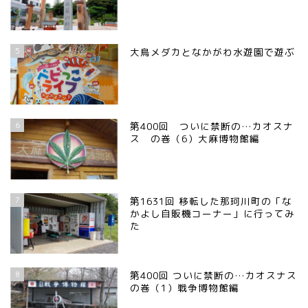
5
大鳥メダカとなかがわ水遊園で遊ぶ
6
第400回 ついに禁断の…カオスナ
ス の巻（6）大麻博物館編
7
第1631回 移転した那珂川町の「な
かよし自販機コーナー」に行ってみ
た
8
第400回 ついに禁断の…カオスナス
の巻（1）戦争博物館編