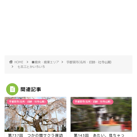
HOME
■県央・県東エリア
宇都宮市(名所・旧跡・社寺仏閣)
七五三とかいろいろ
関連記事
宇都宮市(名所・旧跡・社寺仏閣)
宇都宮市(名所・旧跡・社寺仏閣)
第737回 つかの間サクラ探訪
第143回 あたい、見ちゃっ