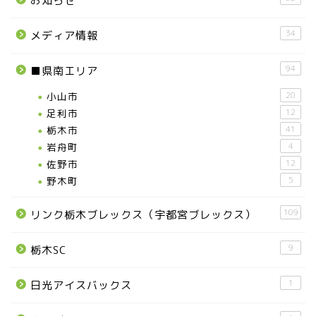
お知らせ
34
メディア情報
94
■県南エリア
小山市
20
足利市
12
栃木市
41
岩舟町
4
佐野市
12
野木町
5
109
リンク栃木ブレックス（宇都宮ブレックス）
9
栃木SC
1
日光アイスバックス